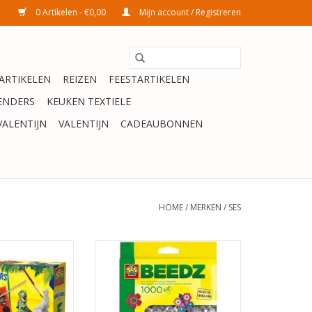
0 Artikelen - €0,00
Mijn account / Registreren
ARTIKELEN
REIZEN
FEESTARTIKELEN
ENDERS
KEUKEN TEXTIELE
VALENTIJN
VALENTIJN
CADEAUBONNEN
HOME
/
MERKEN
/
SES
 in 1 - gieten,
Strijkkr. GRIJS 1000st.
trijkkralen en
TOEVOEGEN AAN WINKELWAGEN
 gipsmal, houder,
el, scratch stokje
ndplaat