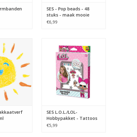
 Armbanden
SES - Pop beads - 48
stuks - maak mooie
kettingen of armbanden
€6,99
- makkelijk aan elkaar te
poppen
kaatverf Glitter
SES L.O.L./LOL- Hobbypakket -
50ml
Tattoos metallic- Kinderen
N WINKELWAGEN
lakkaatverf
SES L.O.L./LOL-
ml
Hobbypakket - Tattoos
metallic- Kinderen
€5,99