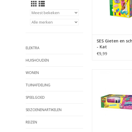
SES Gieten en sc
- Kat
ELEKTRA
€9,99
HUISHOUDEN
SES KLEI MET SURPRI
WONEN
TOEVOEGEN AAN WI
TUINAFDELING
SPEELGOED
SEIZOENENARTIKELEN
REIZEN