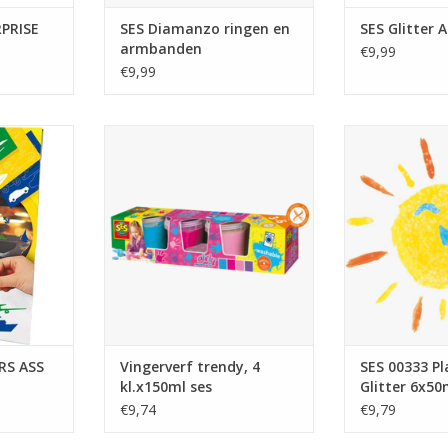
RPRISE
SES Diamanzo ringen en
SES Glitter
armbanden
€9,99
€9,99
RS ASS
Vingerverf trendy, 4 kl.x150ml ses
SES 00333 Plak
6x
NKELWAGEN
TOEVOEGEN AAN WINKELWAGEN
TOEVOEGEN AA
RS ASS
Vingerverf trendy, 4
SES 00333 P
kl.x150ml ses
Glitter 6x50
€9,74
€9,79