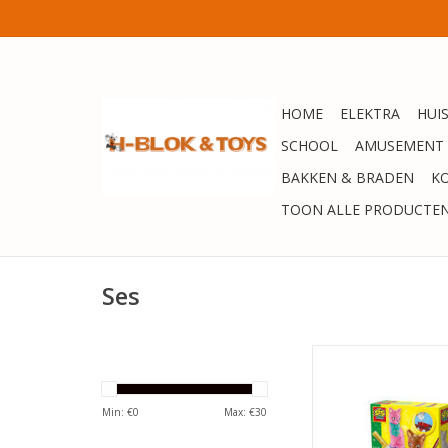
HOME
ELEKTRA
HUI
SCHOOL
AMUSEMENT
BAKKEN & BRADEN
K
TOON ALLE PRODUCTE
Ses
SES Gieten en schild
TOEVOEGEN AAN WI
Min: €
0
Max: €
30