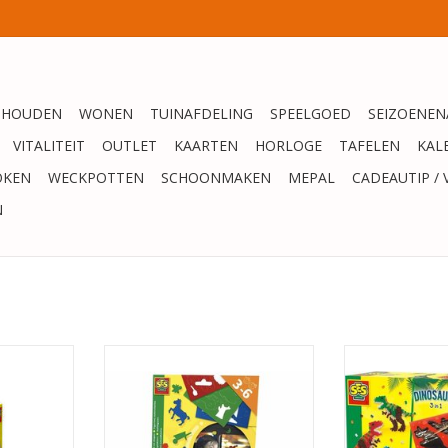
SHOUDEN
WONEN
TUINAFDELING
SPEELGOED
SEIZOENEN
VITALITEIT
OUTLET
KAARTEN
HORLOGE
TAFELEN
KAL
OKEN
WECKPOTTEN
SCHOONMAKEN
MEPAL
CADEAUTIP / 
N
eren - Kat
SES AUTOPLAKKERS TRANSPORT
SES - Dino's 3
schilderen, s
NKELWAGEN
TOEVOEGEN AAN WINKELWAGEN
scratchen - met
gips, verf, pense
en gro