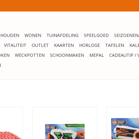
SHOUDEN
WONEN
TUINAFDELING
SPEELGOED
SEIZOENEN
VITALITEIT
OUTLET
KAARTEN
HORLOGE
TAFELEN
KAL
OKEN
WECKPOTTEN
SCHOONMAKEN
MEPAL
CADEAUTIP / 
N
ro Refill
Tack Pro Blaster Rotax 1 49,5 Cm
TACK PRO SH
00 Stuks
Wit 7-delig
DART
NKELWAGEN
TOEVOEGEN AAN WINKELWAGEN
TOEVOEGEN AA