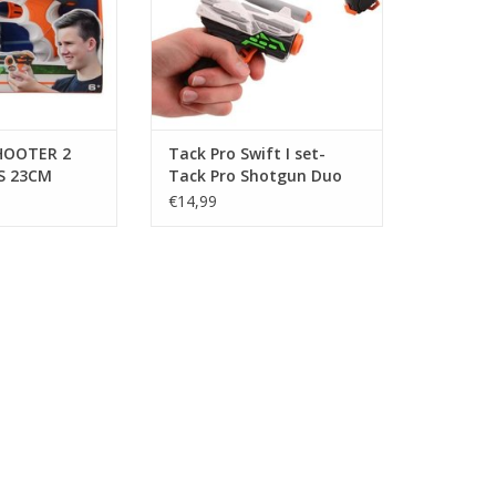
HOOTER 2
Tack Pro Swift I set-
S 23CM
Tack Pro Shotgun Duo
Pocket Junior 11 Cm
€14,99
Zwart/rood/wit 15-delig