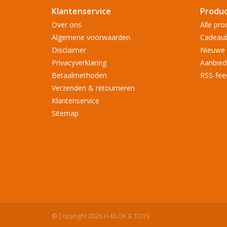
Klantenservice
Produ
Over ons
Alle pro
Algemene voorwaarden
Cadeau
Disclaimer
Nieuwe 
Privacyverklaring
Aanbied
Betaalmethoden
RSS-fee
Verzenden & retourneren
Klantenservice
Sitemap
© Copyright 2026 H-BLOK & TOYS