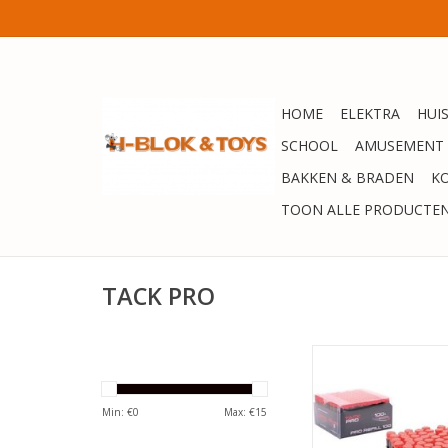
HOME
ELEKTRA
HUI
SCHOOL
AMUSEMENT
BAKKEN & BRADEN
K
TOON ALLE PRODUCTE
TACK PRO
Tack Pro Navulset P
Foamdarts 6,5 Cm 1
TOEVOEGEN AAN WI
Min: €
0
Max: €
15