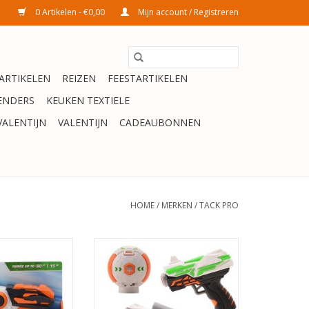
0 Artikelen - €0,00
Mijn account / Registreren
ARTIKELEN
REIZEN
FEESTARTIKELEN
ENDERS
KEUKEN TEXTIELE
VALENTIJN
VALENTIJN
CADEAUBONNEN
HOME
/
MERKEN
/
TACK PRO
OOTER 2 MET 6
Tack Pro Swift I set- Tack Pro
S 23CM
Shotgun Duo Pocket Junior 11 Cm
Zwart/rood/wit 15-delig
N WINKELWAGEN
TOEVOEGEN AAN WINKELWAGEN