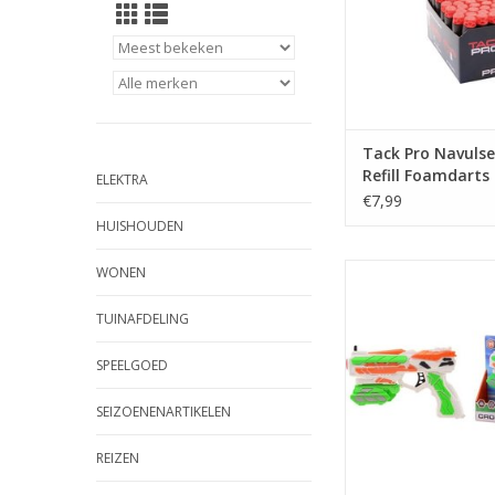
Tack Pro Navulse
Refill Foamdarts
ELEKTRA
100 Stuks
€7,99
HUISHOUDEN
Tack Pro Shooter 1 m
WONEN
18 cm
TUINAFDELING
TOEVOEGEN AAN WI
SPEELGOED
SEIZOENENARTIKELEN
REIZEN