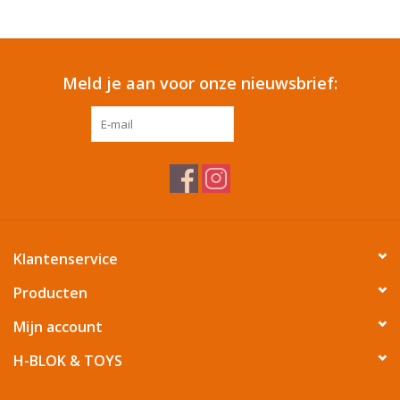
Reizen
Meld je aan voor onze nieuwsbrief:
Feestartikelen
ABONNEER
School
Amusement
Vitaliteit
Klantenservice
OUTLET
Producten
Mijn account
KAARTEN
H-BLOK & TOYS
Horloge