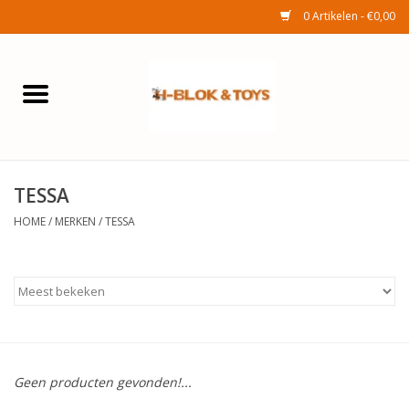
0 Artikelen - €0,00
Home
Elektra
TESSA
Huishouden
HOME
/
MERKEN
/
TESSA
Wonen
Tuinafdeling
Speelgoed
Geen producten gevonden!...
Seizoenenartikelen