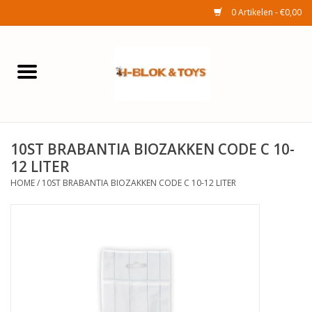
0 Artikelen - €0,00
Home
Elektra
10ST BRABANTIA BIOZAKKEN CODE C 10-
Huishouden
12 LITER
HOME
/
10ST BRABANTIA BIOZAKKEN CODE C 10-12 LITER
Wonen
Tuinafdeling
Speelgoed
Seizoenenartikelen