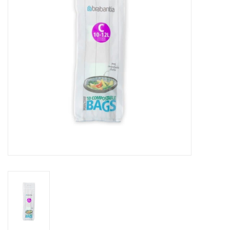
Reizen
Feestartikelen
School
Amusement
Vitaliteit
OUTLET
KAARTEN
Horloge