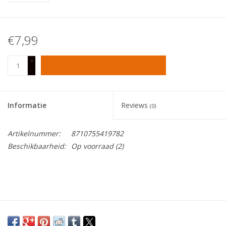
Tafelen
€7,99
Kalenders
+
TOEVOEGEN AAN WINKELWAGEN
-
Keuken textiele
Informatie
Reviews
Bakken & Braden
(0)
Artikelnummer:
8710755419782
Koken
Beschikbaarheid:
Op voorraad
(2)
Weckpotten
Schoonmaken
Mepal