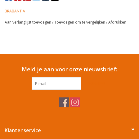
BRABANTIA
Cadeautip / Valentijn
Aan verlanglijst toevoegen
/
Toevoegen om te vergelijken
/
Afdrukken
Valentijn
Cadeaubonnen
Toon alle producten
Meld je aan voor onze nieuwsbrief:
ABONNEER
Klantenservice