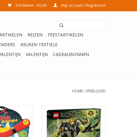
0 Artikelen - €0,00
Mijn account / Registreren
ARTIKELEN
REIZEN
FEESTARTIKELEN
ENDERS
KEUKEN TEXTIELE
VALENTIJN
VALENTIJN
CADEAUBONNEN
HOME
/
SPEELGOED
OOMA SONIC
LEGO Bionicle Umarak de
Vernietiger - 71316
N WINKELWAGEN
TOEVOEGEN AAN WINKELWAGEN