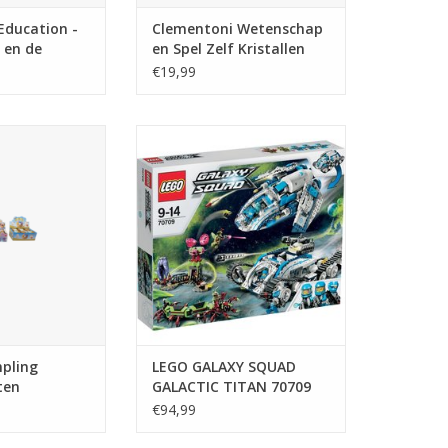
Education -
Clementoni Wetenschap
 en de
en Spel Zelf Kristallen
maken
€19,99
pling diverse
LEGO GALAXY SQUAD GALACTIC
rten
TITAN 70709
pling
LEGO GALAXY SQUAD
ten
GALACTIC TITAN 70709
€94,99