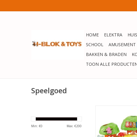
HOME
ELEKTRA
HUI
SCHOOL
AMUSEMENT
BAKKEN & BRADEN
K
TOON ALLE PRODUCTE
Speelgoed
VTech Baby Dier
Ballenboom Activity
Interactief & Educati
Min: €
0
Max: €
200
- Ballentoren - Cad
Speelgoed 1 J