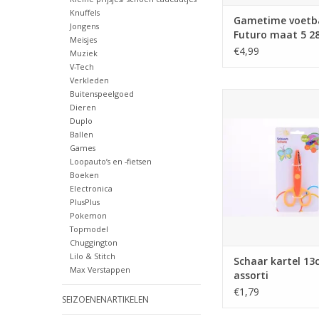
Knuffels
Gametime voetb
Jongens
Futuro maat 5 2
Meisjes
3ass
€4,99
Muziek
V-Tech
Verkleden
Buitenspeelgoed
Schaar kartel 13cm
Dieren
TOEVOEGEN AAN WI
Duplo
Ballen
Games
Loopauto’s en -fietsen
Boeken
Electronica
PlusPlus
Pokemon
Topmodel
Chuggington
Lilo & Stitch
Schaar kartel 13
Max Verstappen
assorti
€1,79
SEIZOENENARTIKELEN