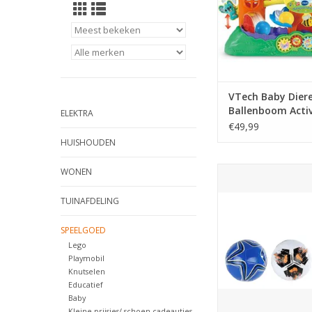
TOEVOEGEN AAN WI
VTech Baby Dier
Ballenboom Activ
ELEKTRA
Center - Interact
€49,99
Educatief Speelg
HUISHOUDEN
Ballentoren - Ca
Baby Speelgoed 1
Gametime voetbal Fu
WONEN
280gr 3ass
TUINAFDELING
TOEVOEGEN AAN WI
SPEELGOED
Lego
Playmobil
Knutselen
Educatief
Baby
Kleine prijsjes/ schoen cadeautjes