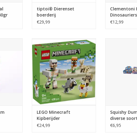
al
tiptoi® Dierenset
Clementoni 
80gr
boerderij
Dinosauriers
Prehistorie
€29,99
€12,99
 assorti
LEGO Minecraft Kipberijder
Squishy Dum
woestijnaanval
soo
NKELWAGEN
TOEVOEGEN AAN WINKELWAGEN
cm
LEGO Minecraft
Squishy Dum
Kipberijder
diverse soor
woestijnaanval
€24,99
€6,95