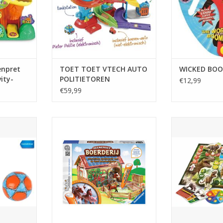
NKELWAGEN
enpret
TOET TOET VTECH AUTO
WICKED BOO
ity-
POLITIETOREN
€12,99
ief &
€59,99
oed -
deau -
 Jaar
turo maat 5
tiptoi® Dierenset boerderij
Clementoni
Dinosauriers e
TOEVOEGEN AAN WINKELWAGEN
NKELWAGEN
TOEVOEGEN AA