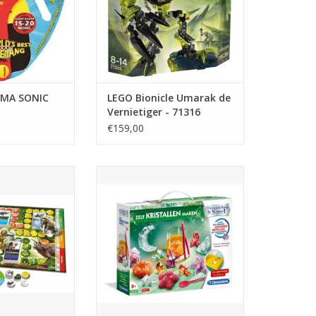
MA SONIC
LEGO Bionicle Umarak de
Vernietiger - 71316
€159,00
 Education -
Clementoni Wetenschap en Spel
n de Prehistorie
Zelf Kristallen maken
N WINKELWAGEN
TOEVOEGEN AAN WINKELWAGEN