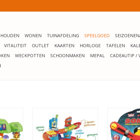
SHOUDEN
WONEN
TUINAFDELING
SPEELGOED
SEIZOENEN
VITALITEIT
OUTLET
KAARTEN
HORLOGE
TAFELEN
KAL
OKEN
WECKPOTTEN
SCHOONMAKEN
MEPAL
CADEAUTIP / 
N
enpret
TOET TOET VTECH AUTO
WICKED B
-Center -
POLITIETOREN
TOEVOEGEN AA
ef Speelgoed
TOEVOEGEN AAN WINKELWAGEN
eau - Baby
aar