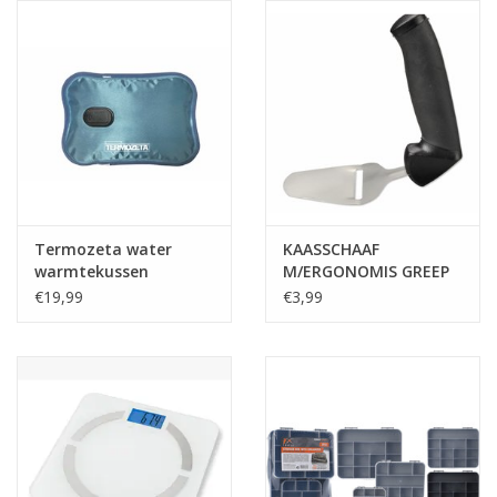
Reizen
Feestartikelen
School
Amusement
Termozeta water
KAASSCHAAF
warmtekussen
M/ERGONOMIS GREEP
oplaadbare
Vitaliteit
€19,99
€3,99
OUTLET
KAARTEN
Horloge