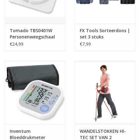
Tafelen
Kalenders
Tomado TBS0401W
FX Tools Sorteerdoos |
Personenweegschaal
set 3 stuks
lichaamsanalyse - wit
€24,99
€7,99
Keuken textiele
Bakken & Braden
Koken
Weckpotten
Schoonmaken
Inventum
WANDELSTOKKEN HI-
Mepal
Bloeddrukmeter
TEC SET VAN 2