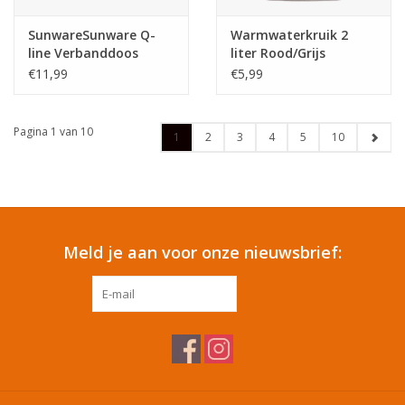
SunwareSunware Q-
Warmwaterkruik 2
line Verbanddoos
liter Rood/Grijs
Mixed
€11,99
€5,99
Pagina 1 van 10
1
2
3
4
5
10
Meld je aan voor onze nieuwsbrief:
ABONNEER