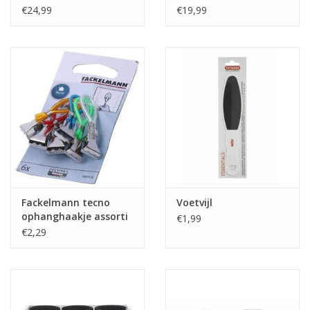
bovenarm
€24,99
€19,99
Cadeautip / Valentijn
Valentijn
Cadeaubonnen
Toon alle producten
Fackelmann tecno
Voetvijl
ophanghaakje assorti
€1,99
6 stuks
€2,29