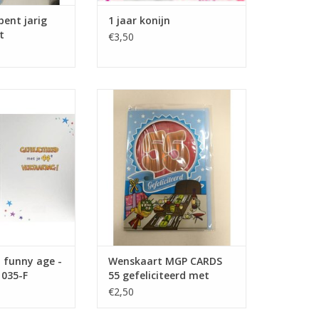
bent jarig
1 jaar konijn
t
€3,50
ny age - 44 Jaar -
Wenskaart MGP CARDS 55
035-F
gefeliciteerd met envolop
N WINKELWAGEN
TOEVOEGEN AAN WINKELWAGEN
 funny age -
Wenskaart MGP CARDS
1035-F
55 gefeliciteerd met
envolop
€2,50