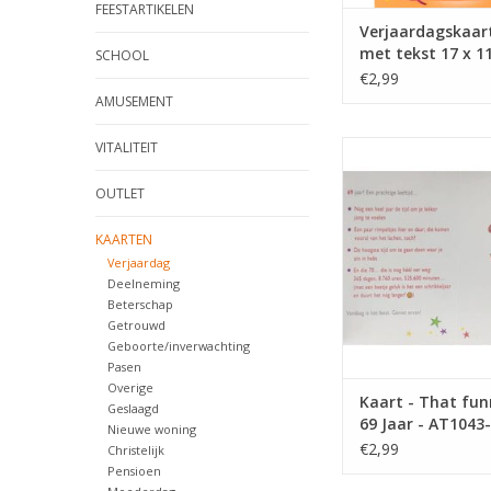
FEESTARTIKELEN
Verjaardagskaart
met tekst 17 x 1
SCHOOL
€2,99
AMUSEMENT
VITALITEIT
Kaart - That funny age
AT1043-F
OUTLET
TOEVOEGEN AAN WI
KAARTEN
Verjaardag
Deelneming
Beterschap
Getrouwd
Geboorte/inverwachting
Pasen
Overige
Kaart - That fun
Geslaagd
69 Jaar - AT1043-
Nieuwe woning
€2,99
Christelijk
Pensioen