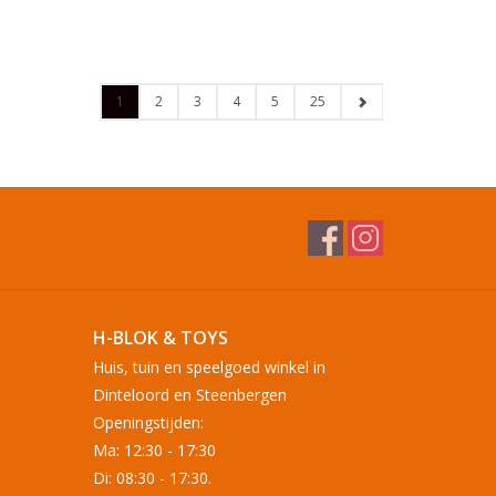
1
2
3
4
5
25
H-BLOK & TOYS
Huis, tuin en speelgoed winkel in
Dinteloord en Steenbergen
Openingstijden:
Ma: 12:30 - 17:30
Di: 08:30 - 17:30.