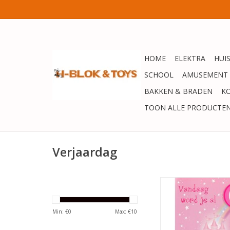
HOME
ELEKTRA
HUI
SCHOOL
AMUSEMENT
BAKKEN & BRADEN
K
TOON ALLE PRODUCTE
Verjaardag
Verjaardagskaart mei
TOEVOEGEN AAN WI
Min: €
0
Max: €
10