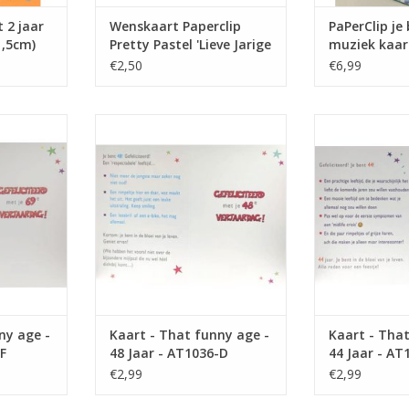
 2 jaar
Wenskaart Paperclip
PaPerClip je 
1,5cm)
Pretty Pastel 'Lieve Jarige
muziek kaar
Vriendin'
€2,50
€6,99
 - 69 Jaar -
Kaart - That funny age - 48 Jaar -
Kaart - That fun
AT1036-D
AT1
NKELWAGEN
TOEVOEGEN AAN WINKELWAGEN
TOEVOEGEN AA
ny age -
Kaart - That funny age -
Kaart - That
F
48 Jaar - AT1036-D
44 Jaar - AT
€2,99
€2,99