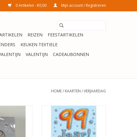
0 Artikelen - €0,00
Mijn account / Registreren
ARTIKELEN
REIZEN
FEESTARTIKELEN
ENDERS
KEUKEN TEXTIELE
VALENTIJN
VALENTIJN
CADEAUBONNEN
HOME
/
KAARTEN
/
VERJAARDAG
de - Hallmark
Kaart - Artige - That funny age 99
jaar
TOEVOEGEN AAN WINKELWAGEN