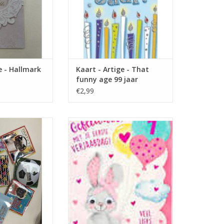
de - Hallmark
Kaart - Artige - That
funny age 99 jaar
€2,99
ent jarig muziek
1 jaar konijn
art
TOEVOEGEN AAN WINKELWAGEN
N WINKELWAGEN