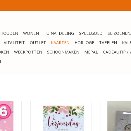
SHOUDEN
WONEN
TUINAFDELING
SPEELGOED
SEIZOENEN
VITALITEIT
OUTLET
KAARTEN
HORLOGE
TAFELEN
KAL
OKEN
WECKPOTTEN
SCHOONMAKEN
MEPAL
CADEAUTIP / 
N
sje 6 jaar
PaPerClip wenskaart – Fijne
60 jaar lief
verjaardag
NKELWAGEN
TOEVOEGEN AAN WINKELWAGEN