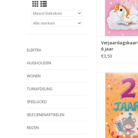
Verjaardagskaar
6 jaar
ELEKTRA
€3,50
HUISHOUDEN
Verjaardagskaart 2 ja
WONEN
17 x 11,5cm
TUINAFDELING
TOEVOEGEN AAN WI
SPEELGOED
SEIZOENENARTIKELEN
REIZEN