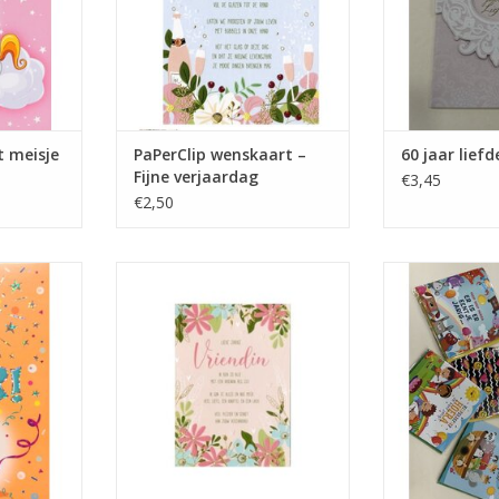
t meisje
PaPerClip wenskaart –
60 jaar lief
Fijne verjaardag
€3,45
€2,50
ar met tekst
Wenskaart Paperclip Pretty Pastel
PaPerClip je b
)
'Lieve Jarige Vriendin'
ka
NKELWAGEN
TOEVOEGEN AAN WINKELWAGEN
TOEVOEGEN AA