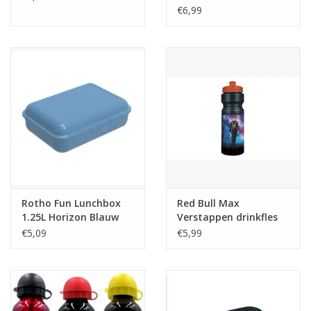
€6,99
Cadeautip / Valentijn
Valentijn
Cadeaubonnen
Toon alle producten
Rotho Fun Lunchbox
Red Bull Max
1.25L Horizon Blauw
Verstappen drinkfles
700ml
€5,09
€5,99