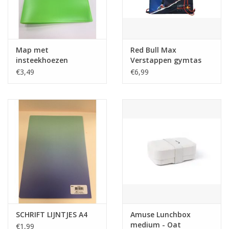
Tafelen
Kalenders
Map met
Red Bull Max
insteekhoezen
Verstappen gymtas
€3,49
€6,99
Keuken textiele
Bakken & Braden
Koken
Weckpotten
Schoonmaken
SCHRIFT LIJNTJES A4
Amuse Lunchbox
Mepal
medium - Oat
€1,99