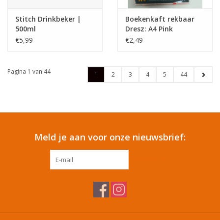
Stitch Drinkbeker |
Boekenkaft rekbaar
500ml
Dresz: A4 Pink
€5,99
€2,49
Pagina 1 van 44
1
2
3
4
5
44
Meld je aan voor onze nieuwsbrief:
ABONNEER