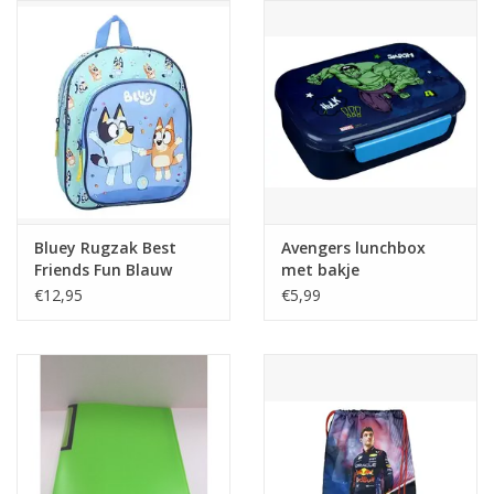
Reizen
Feestartikelen
School
Amusement
Bluey Rugzak Best
Avengers lunchbox
Friends Fun Blauw
met bakje
Vitaliteit
€12,95
€5,99
OUTLET
KAARTEN
Horloge