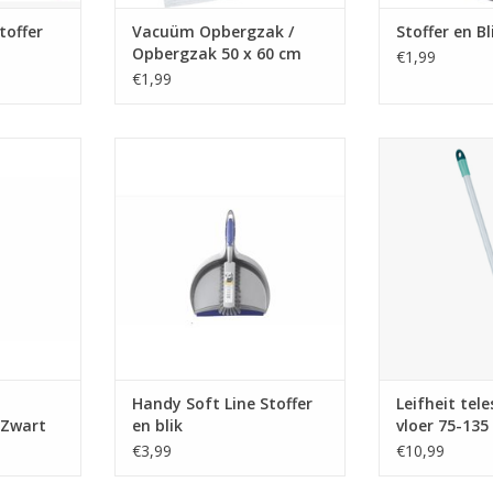
toffer
Vacuüm Opbergzak /
Stoffer en Bl
Opbergzak 50 x 60 cm
€1,99
€1,99
stof 30 cm
Handy Soft Line Stoffer en blik
Leifheit telesco
135 cm - c
TOEVOEGEN AAN WINKELWAGEN
NKELWAGEN
Handy Soft Line Stoffer
Leifheit tel
 Zwart
en blik
vloer 75-135 
system
€3,99
€10,99