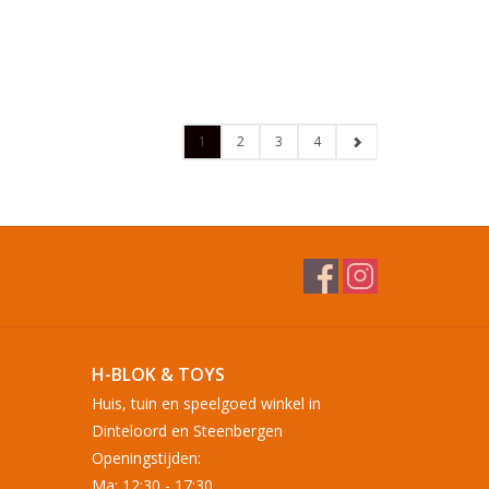
1
2
3
4
H-BLOK & TOYS
Huis, tuin en speelgoed winkel in
Dinteloord en Steenbergen
Openingstijden:
Ma: 12:30 - 17:30