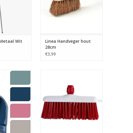
Metaal Wit
Linea Handveger hout
28cm
€3,99
Blik Assorti
Luva Straatbezem met
Steelhouder 30 cm Rood/Wit
N WINKELWAGEN