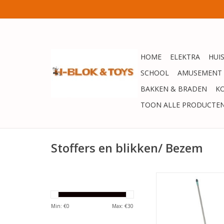
HOME
ELEKTRA
HUI
SCHOOL
AMUSEMENT
BAKKEN & BRADEN
K
TOON ALLE PRODUCTE
Stoffers en blikken/ Bezem
LEIFHEIT STALEN STE
TOEVOEGEN AAN WI
Min: €
0
Max: €
30