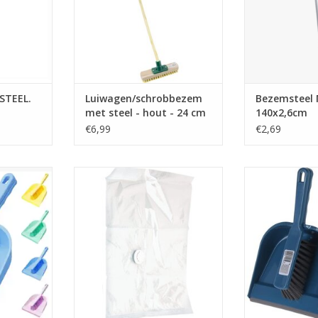
STEEL.
Luiwagen/schrobbezem
Bezemsteel 
met steel - hout - 24 cm
140x2,6cm
€6,99
€2,69
fer en blik
Vacuüm Opbergzak / Opbergzak
Stoffer en 
50 x 60 cm
NKELWAGEN
TOEVOEGEN AA
TOEVOEGEN AAN WINKELWAGEN