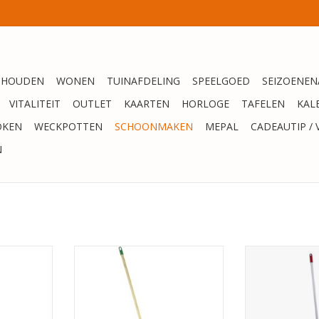
SHOUDEN
WONEN
TUINAFDELING
SPEELGOED
SEIZOENEN
VITALITEIT
OUTLET
KAARTEN
HORLOGE
TAFELEN
KAL
OKEN
WECKPOTTEN
SCHOONMAKEN
MEPAL
CADEAUTIP / 
N
EL. 140cm
Luiwagen/schrobbezem met
Bezemsteel
steel - hout - 24 cm
140x
NKELWAGEN
TOEVOEGEN AAN WINKELWAGEN