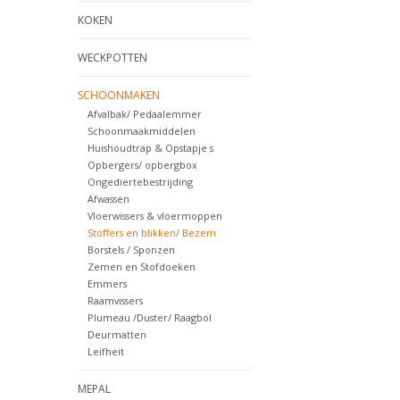
KOKEN
WECKPOTTEN
SCHOONMAKEN
Afvalbak/ Pedaalemmer
Schoonmaakmiddelen
Huishoudtrap & Opstapje s
Opbergers/ opbergbox
Ongediertebestrijding
Afwassen
Vloerwissers & vloermoppen
Stoffers en blikken/ Bezem
Borstels / Sponzen
Zemen en Stofdoeken
Emmers
Raamvissers
Plumeau /Duster/ Raagbol
Deurmatten
Leifheit
MEPAL