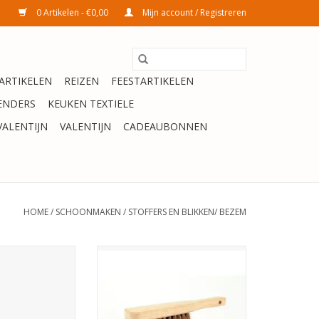
0 Artikelen - €0,00
Mijn account / Registreren
ARTIKELEN
REIZEN
FEESTARTIKELEN
ENDERS
KEUKEN TEXTIELE
VALENTIJN
VALENTIJN
CADEAUBONNEN
HOME
/
SCHOONMAKEN
/
STOFFERS EN BLIKKEN/ BEZEM
 Metaal Wit
Linea Handveger hout 28cm
2,6cm
TOEVOEGEN AAN WINKELWAGEN