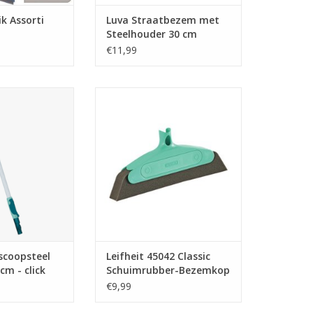
ik Assorti
Luva Straatbezem met
Steelhouder 30 cm
Rood/Wit
€11,99
opsteel vloer 75-
Leifheit 45042 Classic
lick system
Schuimrubber-Bezemkop 34 cm
TOEVOEGEN AAN WINKELWAGEN
escoopsteel
Leifheit 45042 Classic
cm - click
Schuimrubber-Bezemkop
34 cm
€9,99