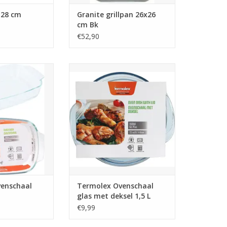
 28 cm
Granite grillpan 26x26
cm Bk
€52,90
chaal glas 2,0 L
Termolex Ovenschaal glas met
deksel 1,5 L
N WINKELWAGEN
TOEVOEGEN AAN WINKELWAGEN
enschaal
Termolex Ovenschaal
glas met deksel 1,5 L
€9,99