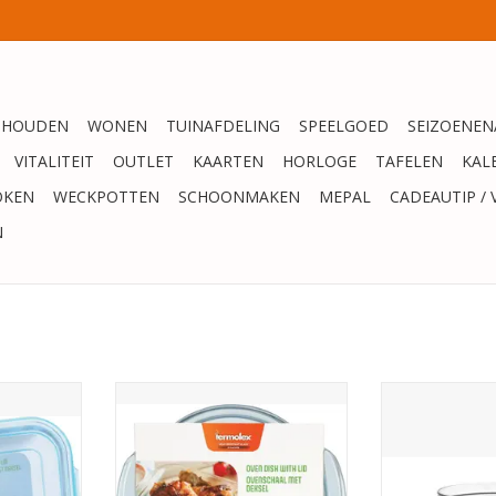
SHOUDEN
WONEN
TUINAFDELING
SPEELGOED
SEIZOENEN
VITALITEIT
OUTLET
KAARTEN
HORLOGE
TAFELEN
KAL
OKEN
WECKPOTTEN
SCHOONMAKEN
MEPAL
CADEAUTIP / 
N
 en vriezen
Termolex Ovenschaal glas met
Duralex Sch
9x13x5.5cm
deksel 2,0 L
TOEVOEGEN AA
NKELWAGEN
TOEVOEGEN AAN WINKELWAGEN