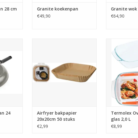
an 28 cm
Granite koekenpan
Granite wok
€49,90
€64,90
n 24 cm
Airfryer bakpapier 20x20cm 50
Termolex Ovens
stuks
NKELWAGEN
TOEVOEGEN AA
TOEVOEGEN AAN WINKELWAGEN
an 24
Airfryer bakpapier
Termolex Ov
20x20cm 50 stuks
glas 2,0 L
€2,99
€8,99