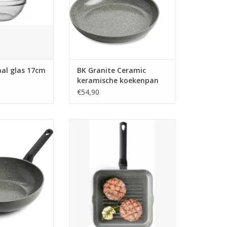
aal glas 17cm
BK Granite Ceramic
keramische koekenpan
30cm
€54,90
wok 28 cm
Granite grillpan 26x26 cm Bk
N WINKELWAGEN
TOEVOEGEN AAN WINKELWAGEN