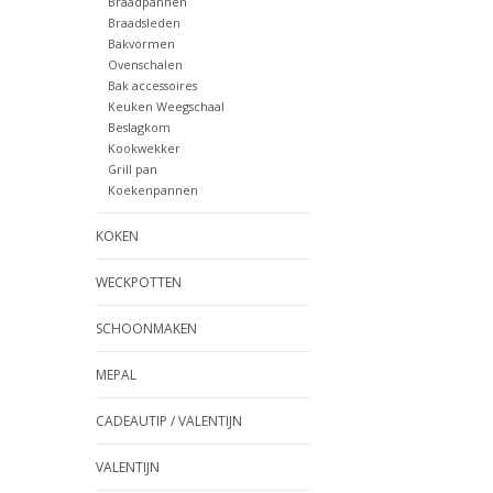
Braadpannen
Braadsleden
Bakvormen
Ovenschalen
Bak accessoires
Keuken Weegschaal
Beslagkom
Kookwekker
Grill pan
Koekenpannen
KOKEN
WECKPOTTEN
SCHOONMAKEN
MEPAL
CADEAUTIP / VALENTIJN
VALENTIJN