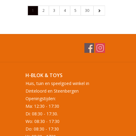
1
2
3
4
5
30
H-BLOK & TOYS
Huis, tuin en speelgoed winkel in
Dinteloord en Steenbergen
Openingstijden:
Ma: 12:30 - 17:30
Di: 08:30 - 17:30.
Wo: 08:30 - 17:30
Do: 08:30 - 17:30