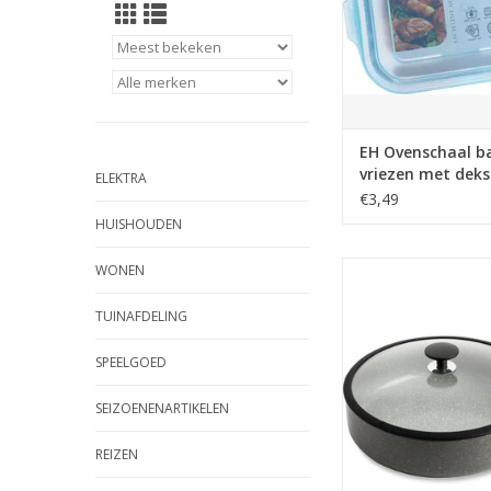
EH Ovenschaal b
vriezen met deks
ELEKTRA
19x13x5.5cm
€3,49
HUISHOUDEN
Granite hapjespa
WONEN
TOEVOEGEN AAN WI
TUINAFDELING
SPEELGOED
SEIZOENENARTIKELEN
REIZEN