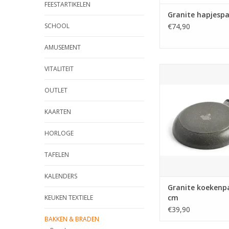
FEESTARTIKELEN
Granite hapjesp
SCHOOL
€74,90
AMUSEMENT
VITALITEIT
Granite koekenpa
TOEVOEGEN AAN WI
OUTLET
KAARTEN
HORLOGE
TAFELEN
KALENDERS
Granite koekenp
cm
KEUKEN TEXTIELE
€39,90
BAKKEN & BRADEN