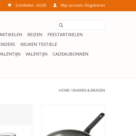
0 Artikelen - €0,00
Mijn account / Registreren
ARTIKELEN
REIZEN
FEESTARTIKELEN
ENDERS
KEUKEN TEXTIELE
VALENTIJN
VALENTIJN
CADEAUBONNEN
HOME
/
BAKKEN & BRADEN
aal glas 17cm
BK Granite Ceramic keramische
koekenpan 30cm
N WINKELWAGEN
TOEVOEGEN AAN WINKELWAGEN