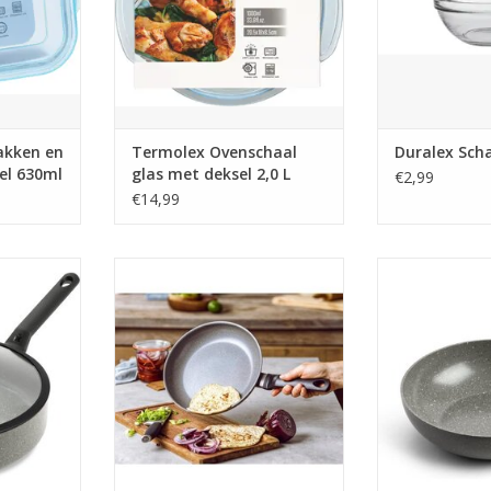
akken en
Termolex Ovenschaal
Duralex Sch
el 630ml
glas met deksel 2,0 L
€2,99
€14,99
n 28 cm
Granite koekenpan
Granite 
NKELWAGEN
TOEVOEGEN AAN WINKELWAGEN
TOEVOEGEN AA