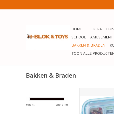
HOME
ELEKTRA
HUI
SCHOOL
AMUSEMENT
BAKKEN & BRADEN
K
TOON ALLE PRODUCTE
Bakken & Braden
EH Ovenschaal bakken
met deksel 630ml 1
TOEVOEGEN AAN WI
Min: €
0
Max: €
150