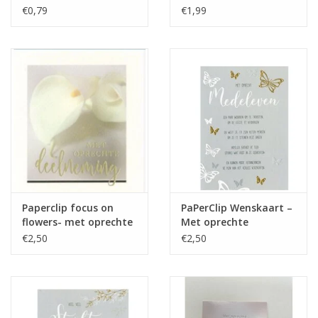
5st met envolop
€0,79
€1,99
Cadeautip / Valentijn
Valentijn
Cadeaubonnen
Toon alle producten
Paperclip focus on
PaPerClip Wenskaart –
flowers- met oprechte
Met oprechte
deelneming
medeleven
€2,50
€2,50