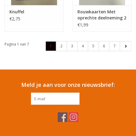
Knuffel
Rouwkaarten Met
oprechte deelneming 2
€2,75
design 5stuk met
€1,99
envolop
Pagina 1 van 7
1
2
3
4
5
6
7
Meld je aan voor onze nieuwsbrief:
ABONNEER