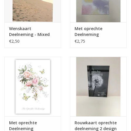
Tafelen
Kalenders
Wenskaart
Met oprechte
Deelneming - Mixed
Deelneming
Emotions 188
€2,50
€2,75
Keuken textiele
Bakken & Braden
Koken
Weckpotten
Schoonmaken
Met oprechte
Rouwkaart oprechte
Mepal
Deelneming
deelneming 2 design