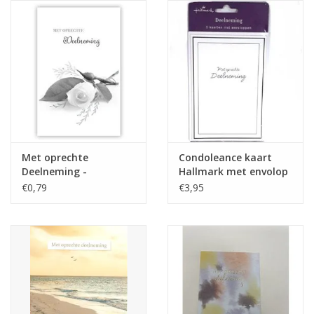
Reizen
Feestartikelen
School
Amusement
Met oprechte
Condoleance kaart
Deelneming -
Hallmark met envolop
PrimeurCards- met
5st
Vitaliteit
€0,79
€3,95
envelop
OUTLET
KAARTEN
Horloge