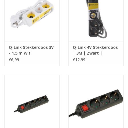
Q-Link Stekkerdoos 3V
Q-Link 4V Stekkerdoos
- 1.5 m Wit
| 3M | Zwart |
Schakelaar
€6,99
€12,99