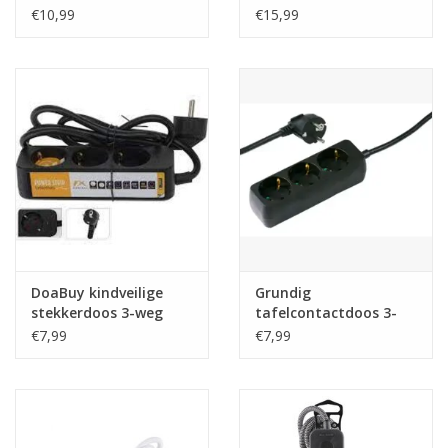
MTR 3X1.0MM²
€10,99
€15,99
Cadeautip / Valentijn
Valentijn
Cadeaubonnen
Toon alle producten
DoaBuy kindveilige
Grundig
stekkerdoos 3-weg
tafelcontactdoos 3-
geaard zwart zwart
voud RA 1,5m - zwart
€7,99
€7,99