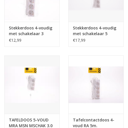
Tafelen
Kalenders
Stekkerdoos 4-voudig
Stekkerdoos 4-voudig
met schakelaar 3
met schakelaar 5
meter
meter
€12,99
€17,99
Keuken textiele
Bakken & Braden
Koken
Weckpotten
Schoonmaken
TAFELDOOS 5-VOUD
Tafelcontactdoos 4-
Mepal
MRA MSN MSCHAK 3.0
voud RA 5m.