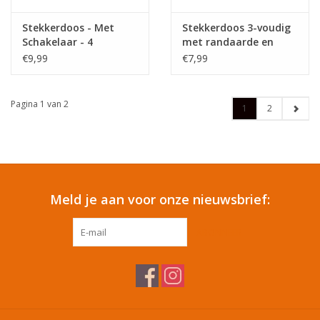
Stekkerdoos - Met
Stekkerdoos 3-voudig
Schakelaar - 4
met randaarde en
Aansluitingen - Zwart
schakelaar
€9,99
€7,99
snoerlengte 1,5 meter
zwart
Pagina 1 van 2
1
2
Meld je aan voor onze nieuwsbrief:
ABONNEER