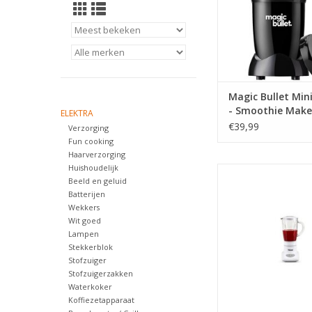
Magic Bullet Min
- Smoothie Make
ELEKTRA
Zwart
€39,99
Verzorging
Fun cooking
Haarverzorging
Huishoudelijk
Tristar Blender BL-44
Beeld en geluid
- 180 W
Batterijen
Wekkers
Wit goed
Lampen
Stekkerblok
Stofzuiger
Stofzuigerzakken
Waterkoker
Koffiezetapparaat