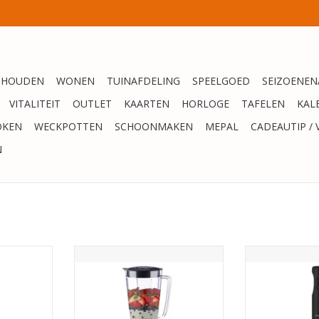
SHOUDEN
WONEN
TUINAFDELING
SPEELGOED
SEIZOENEN
VITALITEIT
OUTLET
KAARTEN
HORLOGE
TAFELEN
KAL
OKEN
WECKPOTTEN
SCHOONMAKEN
MEPAL
CADEAUTIP / 
N
lender -
Tomado Blender 1L 300W -
Tomado Staafmi
 Zwart
Zwart
TOEVOEGEN AA
NKELWAGEN
TOEVOEGEN AAN WINKELWAGEN