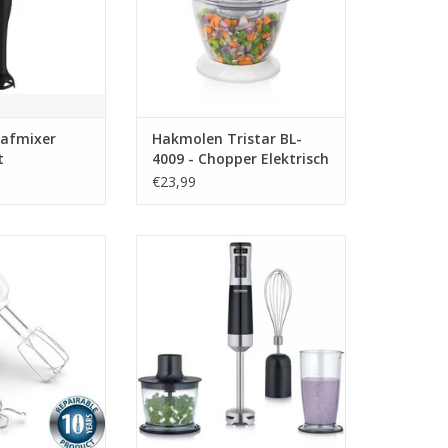
afmixer
Hakmolen Tristar BL-
t
4009 - Chopper Elektrisch
- 600 ml - 2 standen - Wit
€23,99
Mix HT450B -
Severin SM 3772 Staafmixer 600
mixer
W
N WINKELWAGEN
TOEVOEGEN AAN WINKELWAGEN