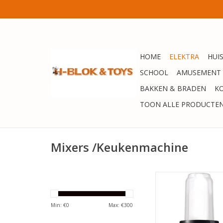
HOME
ELEKTRA
HUI
SCHOOL
AMUSEMENT
BAKKEN & BRADEN
K
TOON ALLE PRODUCTE
Mixers /Keukenmachine
Magic Bullet Mini B
Smoothie Maker -
TOEVOEGEN AAN WI
Min: €
0
Max: €
300