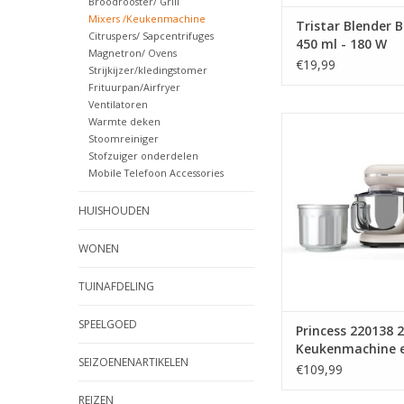
Broodrooster/ Grill
Mixers /Keukenmachine
Tristar Blender B
Citruspers/ Sapcentrifuges
450 ml - 180 W
Magnetron/ Ovens
€19,99
Strijkijzer/kledingstomer
Frituurpan/Airfryer
Ventilatoren
Princess 220138 
Warmte deken
Stoomreiniger
Keukenmachine en IJs
Stofzuiger onderdelen
één - 1200W - 5 li
Mobile Telefoon Accessories
mengkom - Gratis me
IJskom voor 1,4 lit
HUISHOUDEN
Keukenrobot - Food
TOEVOEGEN AAN WI
WONEN
TUINAFDELING
SPEELGOED
Princess 220138 2
Keukenmachine 
SEIZOENENARTIKELEN
IJsmachine in één
€109,99
1200W - 5 liter R
REIZEN
mengkom - Grati