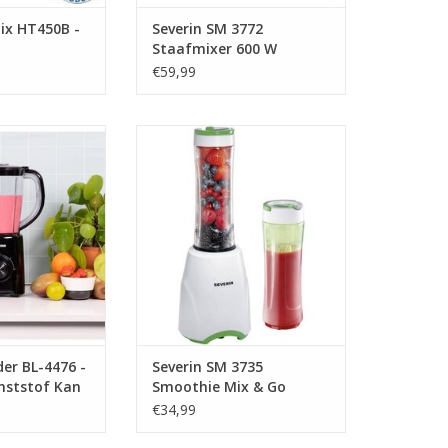
ix HT450B -
Severin SM 3772
Staafmixer 600 W
€59,99
L-4476 - 1.5 liter
Severin SM 3735 Smoothie Mix &
- 500 watt - Pulse
Go
Ice crucher
TOEVOEGEN AAN WINKELWAGEN
N WINKELWAGEN
der BL-4476 -
Severin SM 3735
unststof Kan
Smoothie Mix & Go
 Pulse functie
€34,99