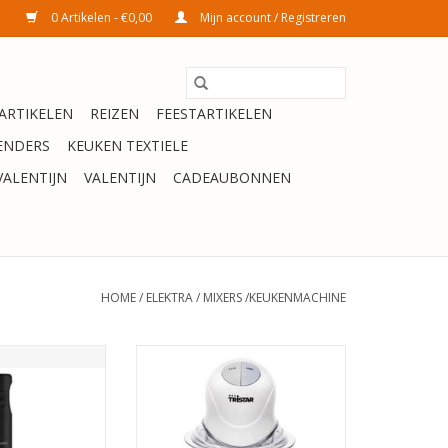
0 Artikelen - €0,00
Mijn account / Registreren
ARTIKELEN
REIZEN
FEESTARTIKELEN
ENDERS
KEUKEN TEXTIELE
VALENTIJN
VALENTIJN
CADEAUBONNEN
HOME
/
ELEKTRA
/
MIXERS /KEUKENMACHINE
xer 350W - zwart
Hakmolen Tristar BL-4009 -
Chopper Elektrisch - 600 ml - 2
N WINKELWAGEN
standen - Wit
TOEVOEGEN AAN WINKELWAGEN