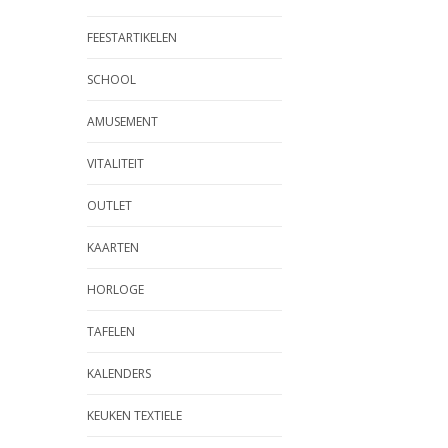
meegeleverde IJ
FEESTARTIKELEN
voor 1,4 liter ijs -
Keukenrobot -
Foodprocessor
SCHOOL
AMUSEMENT
VITALITEIT
OUTLET
KAARTEN
HORLOGE
TAFELEN
KALENDERS
KEUKEN TEXTIELE