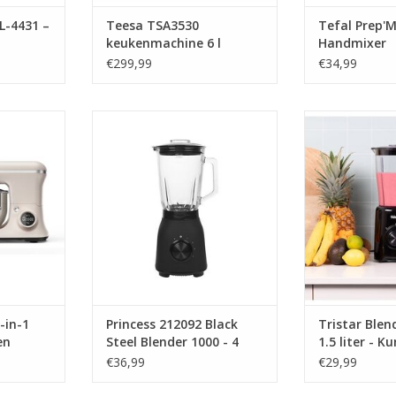
L-4431 –
Teesa TSA3530
Tefal Prep'M
keukenmachine 6 l
Handmixer
Roestvrijstaal 1200 W
€299,99
€34,99
2-in-1
Princess 212092 Black Steel
Tristar Blender B
machine in
Blender 1000 - 4 Snelheden –
- Kunststof Kan 
ter RVS
Krachtig 1000W - 1.5 L - Glaskan
functie - 
egeleverde
TOEVOEGEN AAN WINKELWAGEN
TOEVOEGEN AA
er ijs -
processor
NKELWAGEN
-in-1
Princess 212092 Black
Tristar Blen
en
Steel Blender 1000 - 4
1.5 liter - K
 -
Snelheden – Krachtig
- 500 watt -
€36,99
€29,99
VS
1000W - 1.5 L - Glaskan
- Ice crucher
s