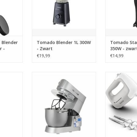
i Blender
Tomado Blender 1L 300W
Tomado Sta
r -
- Zwart
350W - zwar
€19,99
€14,99
31 – 450 ml
Teesa TSA3530 keukenmachine 6
Tefal Prep'
l Roestvrijstaal 1200 W
Hand
TOEVOEGEN AA