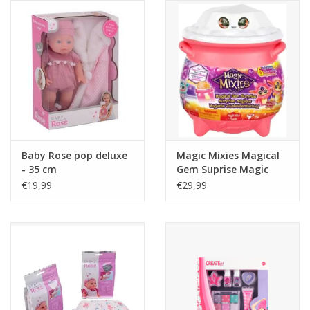
Reizen
Feestartikelen
School
Amusement
Baby Rose pop deluxe
Magic Mixies Magical
- 35 cm
Gem Suprise Magic
Cauldron Fire - Make
Vitaliteit
€19,99
€29,99
your Mixie Plushie
OUTLET
KAARTEN
Horloge