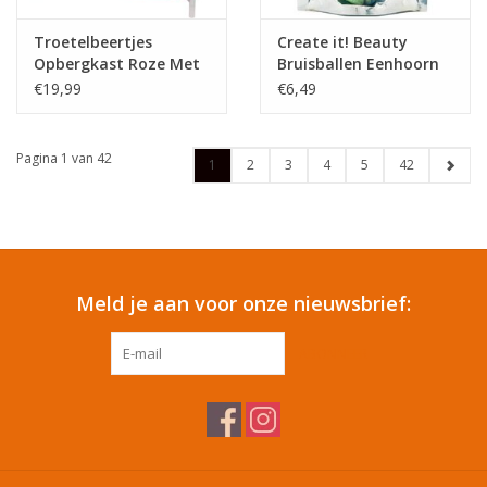
Troetelbeertjes
Create it! Beauty
Opbergkast Roze Met
Bruisballen Eenhoorn
Drie Lades 60 Cm
7-Pack
€19,99
€6,49
Global Industry
Pagina 1 van 42
1
2
3
4
5
42
Meld je aan voor onze nieuwsbrief:
ABONNEER