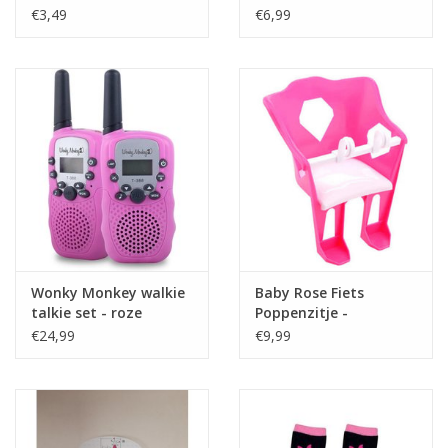
Magneetsluiting
€3,49
€6,99
Cadeautip / Valentijn
Valentijn
Cadeaubonnen
Toon alle producten
Wonky Monkey walkie
Baby Rose Fiets
talkie set - roze
Poppenzitje -
Poppenstoel
€24,99
€9,99