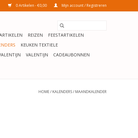
0 Artikelen - €0,00
Mijn account / Registreren
ARTIKELEN
REIZEN
FEESTARTIKELEN
ENDERS
KEUKEN TEXTIELE
VALENTIJN
VALENTIJN
CADEAUBONNEN
HOME
/
KALENDERS
/
MAANDKALENDER