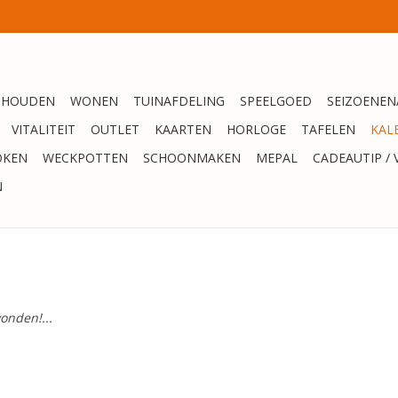
SHOUDEN
WONEN
TUINAFDELING
SPEELGOED
SEIZOENEN
VITALITEIT
OUTLET
KAARTEN
HORLOGE
TAFELEN
KAL
OKEN
WECKPOTTEN
SCHOONMAKEN
MEPAL
CADEAUTIP / 
N
onden!...