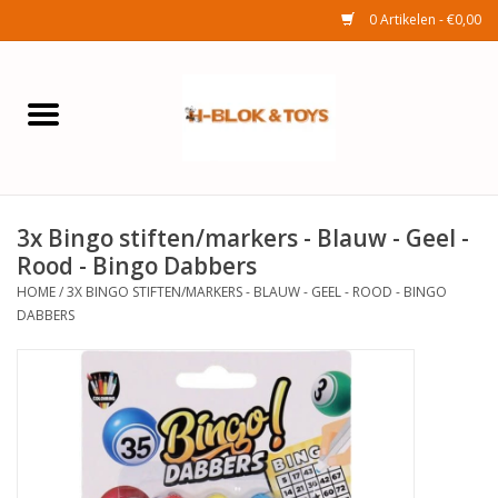
0 Artikelen - €0,00
Home
Elektra
3x Bingo stiften/markers - Blauw - Geel -
Huishouden
Rood - Bingo Dabbers
HOME
/
3X BINGO STIFTEN/MARKERS - BLAUW - GEEL - ROOD - BINGO
Wonen
DABBERS
Tuinafdeling
Speelgoed
Seizoenenartikelen