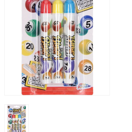
Reizen
Feestartikelen
School
Amusement
Vitaliteit
OUTLET
KAARTEN
Horloge