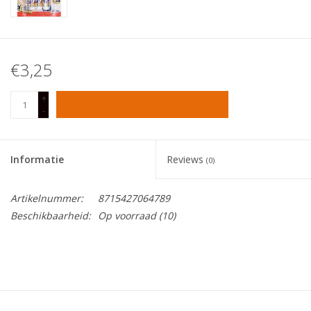
Tafelen
€3,25
Kalenders
+
TOEVOEGEN AAN WINKELWAGEN
Keuken textiele
-
Bakken & Braden
Informatie
Reviews
(0)
Koken
Artikelnummer:
8715427064789
Beschikbaarheid:
Op voorraad
(10)
Weckpotten
Schoonmaken
Mepal