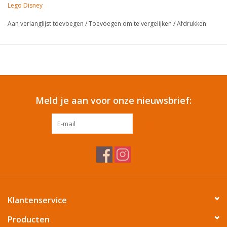
Lego Disney
Cadeautip / Valentijn
Aan verlanglijst toevoegen
/
Toevoegen om te vergelijken
/
Afdrukken
Valentijn
Cadeaubonnen
Meld je aan voor onze nieuwsbrief:
Toon alle producten
ABONNEER
Klantenservice
Producten