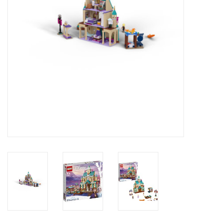
Reizen
Feestartikelen
School
Amusement
Vitaliteit
OUTLET
KAARTEN
Horloge