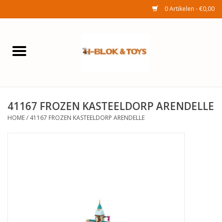
0 Artikelen - €0,00
Home
Elektra
41167 FROZEN KASTEELDORP ARENDELLE
Huishouden
HOME
/
41167 FROZEN KASTEELDORP ARENDELLE
Wonen
Tuinafdeling
Speelgoed
Seizoenenartikelen