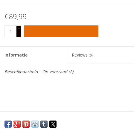
Tafelen
€89,99
+
Kalenders
TOEVOEGEN AAN WINKELWAGEN
-
Keuken textiele
Informatie
Reviews
(0)
Bakken & Braden
Beschikbaarheid:
Op voorraad
(2)
Koken
Weckpotten
Schoonmaken
Mepal