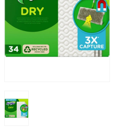
Reizen
Feestartikelen
School
Amusement
Vitaliteit
OUTLET
KAARTEN
Horloge