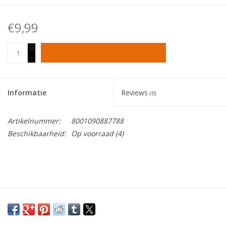
Tafelen
€9,99
+
Kalenders
TOEVOEGEN AAN WINKELWAGEN
-
Keuken textiele
Informatie
Reviews
(0)
Bakken & Braden
Artikelnummer:
8001090887788
Beschikbaarheid:
Op voorraad
(4)
Koken
Weckpotten
Schoonmaken
Mepal