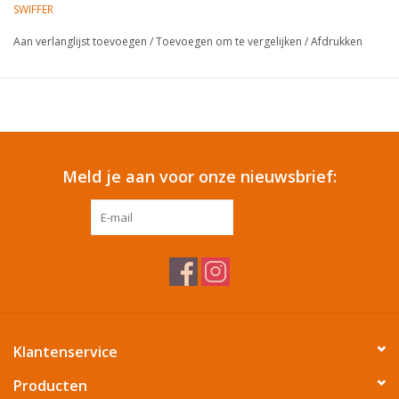
SWIFFER
Cadeautip / Valentijn
Aan verlanglijst toevoegen
/
Toevoegen om te vergelijken
/
Afdrukken
Valentijn
Cadeaubonnen
Meld je aan voor onze nieuwsbrief:
Toon alle producten
ABONNEER
Klantenservice
Producten