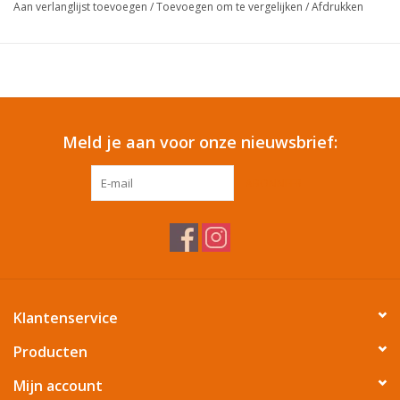
Aan verlanglijst toevoegen
/
Toevoegen om te vergelijken
/
Afdrukken
Cadeautip / Valentijn
Valentijn
Cadeaubonnen
Meld je aan voor onze nieuwsbrief:
ABONNEER
Toon alle producten
Klantenservice
Producten
Mijn account