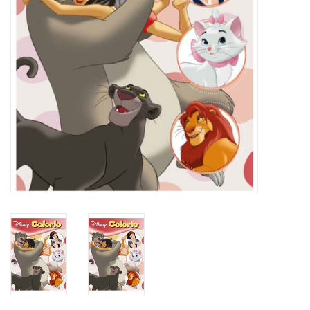
Reizen
Feestartikelen
School
Amusement
Vitaliteit
OUTLET
KAARTEN
Horloge