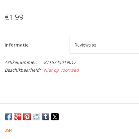
Tafelen
€1,99
Kalenders
Informatie
Reviews
(0)
Keuken textiele
Artikelnummer:
8716745019017
Bakken & Braden
Beschikbaarheid:
Niet op voorraad
Koken
Weckpotten
Schoonmaken
BSN
Mepal