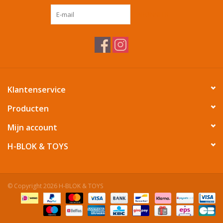
ABONNEER
Tafelen
Kalenders
Keuken textiele
Klantenservice
Bakken & Braden
Producten
Mijn account
Koken
H-BLOK & TOYS
Weckpotten
© Copyright 2026 H-BLOK & TOYS
Schoonmaken
Mepal