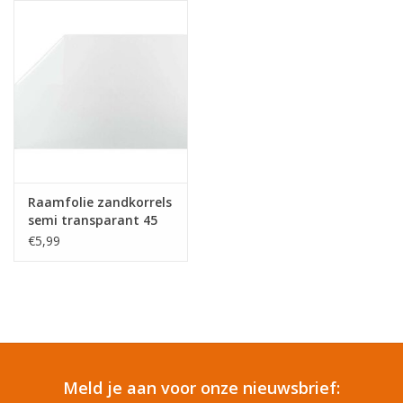
Reizen
Feestartikelen
School
Amusement
Raamfolie zandkorrels
semi transparant 45
cm x 2 meter
Vitaliteit
€5,99
zelfklevend - Glasfolie
- Anti inkijk folie
OUTLET
KAARTEN
Meld je aan voor onze nieuwsbrief:
Horloge