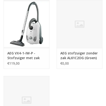
Reizen
Feestartikelen
School
Amusement
AEG VX4-1-IW-P -
AEG stofzuiger zonder
Stofzuiger met zak
zak AL61C2OG (Groen)
Vitaliteit
€119,00
€0,00
OUTLET
KAARTEN
Horloge