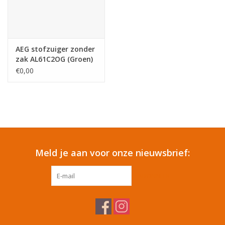
Tafelen
Kalenders
AEG stofzuiger zonder
zak AL61C2OG (Groen)
€0,00
Keuken textiele
Bakken & Braden
Koken
Meld je aan voor onze nieuwsbrief:
Weckpotten
ABONNEER
Schoonmaken
Mepal