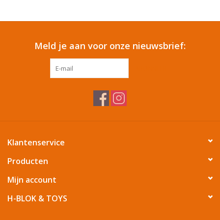
Reizen
Meld je aan voor onze nieuwsbrief:
Feestartikelen
ABONNEER
School
Amusement
Vitaliteit
Klantenservice
OUTLET
Producten
Mijn account
KAARTEN
H-BLOK & TOYS
Horloge