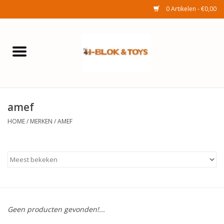
0 Artikelen - €0,00
Home
Elektra
amef
Huishouden
HOME
/
MERKEN
/
AMEF
Wonen
Tuinafdeling
Speelgoed
Geen producten gevonden!...
Seizoenenartikelen