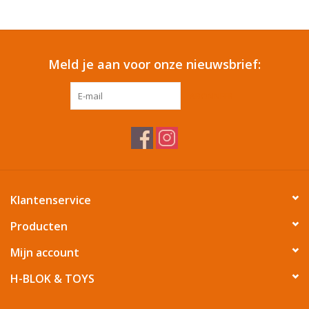
Reizen
Meld je aan voor onze nieuwsbrief:
Feestartikelen
ABONNEER
School
Amusement
Vitaliteit
Klantenservice
OUTLET
Producten
Mijn account
KAARTEN
H-BLOK & TOYS
Horloge