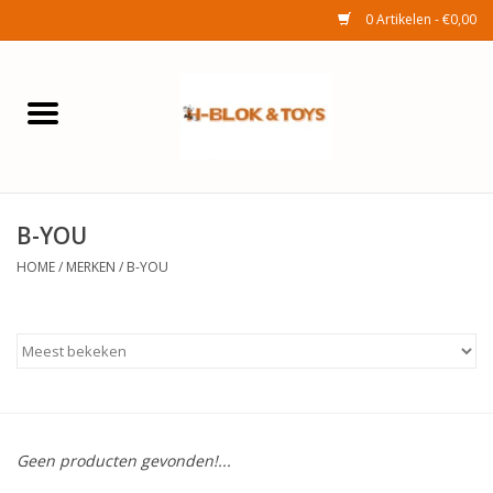
0 Artikelen - €0,00
Home
Elektra
B-YOU
Huishouden
HOME
/
MERKEN
/
B-YOU
Wonen
Tuinafdeling
Speelgoed
Geen producten gevonden!...
Seizoenenartikelen