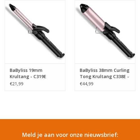
Reizen
Feestartikelen
School
Amusement
BaByliss 19mm
BaByliss 38mm Curling
Krultang - C319E
Tong Krultang C338E -
10
Vitaliteit
€21,99
€44,99
Temperatuurinstellingen
- Cooltip
OUTLET
KAARTEN
Meld je aan voor onze nieuwsbrief:
Horloge