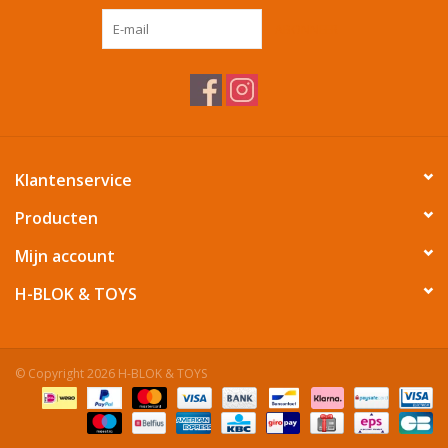
ABONNEER
Tafelen
Kalenders
Keuken textiele
Klantenservice
Bakken & Braden
Producten
Mijn account
Koken
H-BLOK & TOYS
Weckpotten
© Copyright 2026 H-BLOK & TOYS
Schoonmaken
Mepal