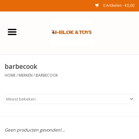
0 Artikelen - €0,00
Home
Elektra
barbecook
Huishouden
HOME
/
MERKEN
/
BARBECOOK
Wonen
Tuinafdeling
Speelgoed
Geen producten gevonden!...
Seizoenenartikelen