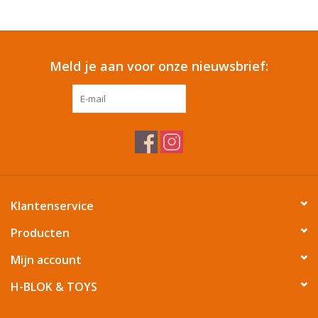
Reizen
Meld je aan voor onze nieuwsbrief:
Feestartikelen
ABONNEER
School
Amusement
Vitaliteit
Klantenservice
OUTLET
Producten
Mijn account
KAARTEN
H-BLOK & TOYS
Horloge