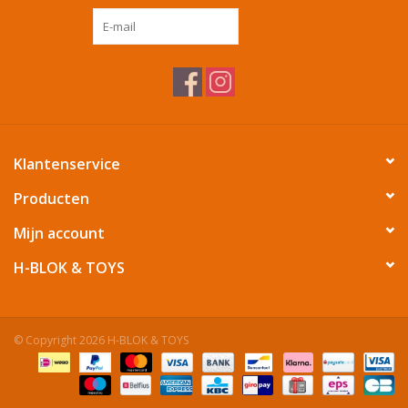
ABONNEER
Tafelen
Kalenders
Keuken textiele
Klantenservice
Bakken & Braden
Producten
Mijn account
Koken
H-BLOK & TOYS
Weckpotten
© Copyright 2026 H-BLOK & TOYS
Schoonmaken
Mepal