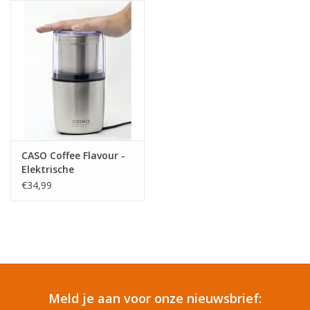
Reizen
Feestartikelen
School
Amusement
CASO Coffee Flavour -
Elektrische
koffiemolen
Vitaliteit
€34,99
OUTLET
KAARTEN
Meld je aan voor onze nieuwsbrief:
Horloge