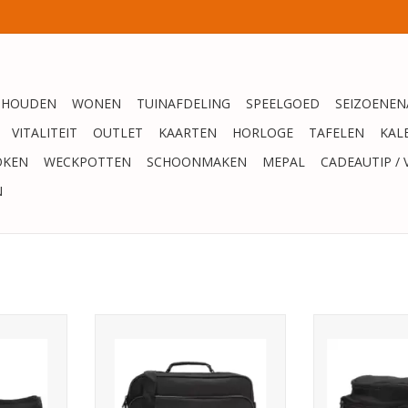
SHOUDEN
WONEN
TUINAFDELING
SPEELGOED
SEIZOENEN
VITALITEIT
OUTLET
KAARTEN
HORLOGE
TAFELEN
KAL
OKEN
WECKPOTTEN
SCHOONMAKEN
MEPAL
CADEAUTIP / 
N
sterdam
Enrico Benetti Amsterdam
Enrico Bene
art
Reportertas 39x19x28cm - zwart
Heuptas 21x1
NKELWAGEN
TOEVOEGEN AAN WINKELWAGEN
TOEVOEGEN AA