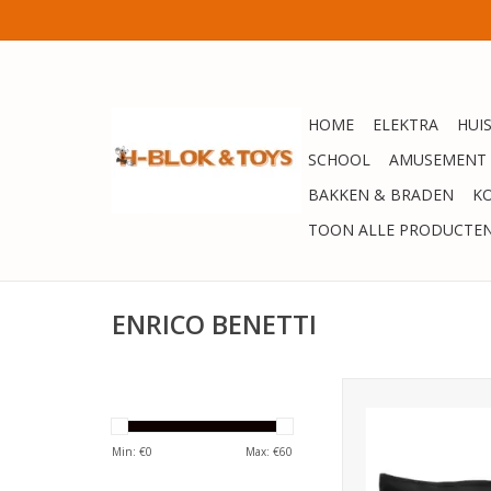
HOME
ELEKTRA
HUI
SCHOOL
AMUSEMENT
BAKKEN & BRADEN
K
TOON ALLE PRODUCTE
ENRICO BENETTI
Enrico Benetti Am
Toilettas - zw
TOEVOEGEN AAN WI
Min: €
0
Max: €
60