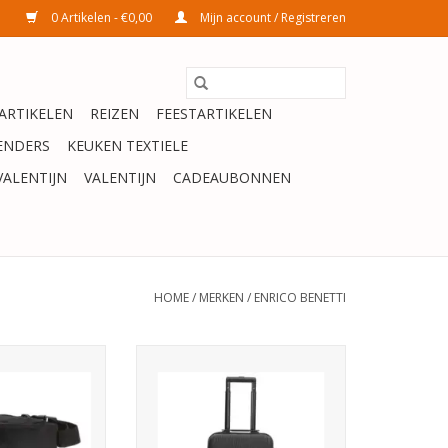
0 Artikelen - €0,00
Mijn account / Registreren
ARTIKELEN
REIZEN
FEESTARTIKELEN
ENDERS
KEUKEN TEXTIELE
VALENTIJN
VALENTIJN
CADEAUBONNEN
HOME
/
MERKEN
/
ENRICO BENETTI
tti Amsterdam
Enrico Benetti Handbagage
0x12cm - zwart
Trolley Louisville Zwart 35x20x54
N WINKELWAGEN
TOEVOEGEN AAN WINKELWAGEN