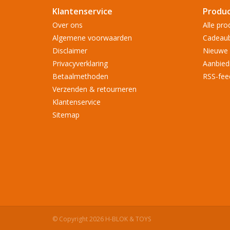
Klantenservice
Produ
Over ons
Alle pro
Algemene voorwaarden
Cadeau
Disclaimer
Nieuwe 
Privacyverklaring
Aanbied
Betaalmethoden
RSS-fee
Verzenden & retourneren
Klantenservice
Sitemap
© Copyright 2026 H-BLOK & TOYS