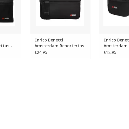
Enrico Benetti
Enrico Benet
ttas -
Amsterdam Reportertas
Amsterdam 
39x19x28cm - zwart
21x10x12cm 
€24,95
€12,95