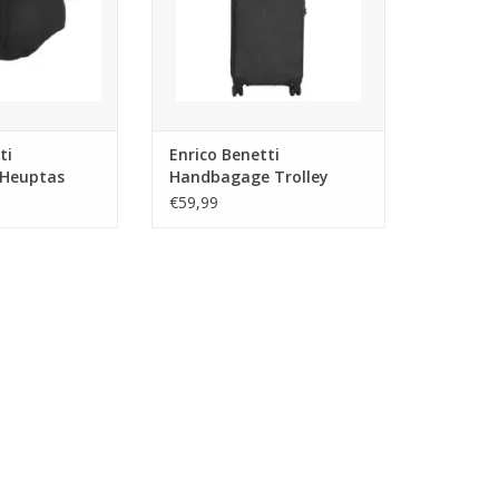
ti
Enrico Benetti
Heuptas
Handbagage Trolley
- zwart
Louisville Zwart 35x20x54
€59,99