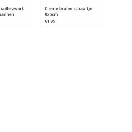
aille zwart
Creme brulee schaaltje
pannen
9x5cm
€1,99