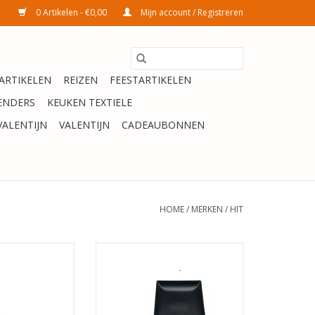
0 Artikelen - €0,00
Mijn account / Registreren
ARTIKELEN
REIZEN
FEESTARTIKELEN
ENDERS
KEUKEN TEXTIELE
VALENTIJN
VALENTIJN
CADEAUBONNEN
HOME
/
MERKEN
/
HIT
pbord 18,5cm
Nordic vierkant dinerbord zwart
25x25cm
N WINKELWAGEN
TOEVOEGEN AAN WINKELWAGEN