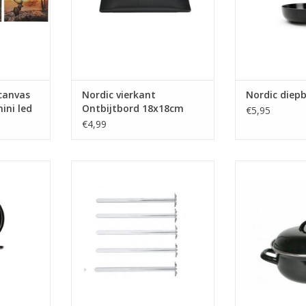
 canvas
Nordic vierkant
Nordic diep
ini led
Ontbijtbord 18x18cm
€5,95
€4,99
l) in 3
27cm zwart
Cocktail stampers transparant 10
Braadpan emai
stuks
braad
NKELWAGEN
TOEVOEGEN AAN WINKELWAGEN
TOEVOEGEN AA