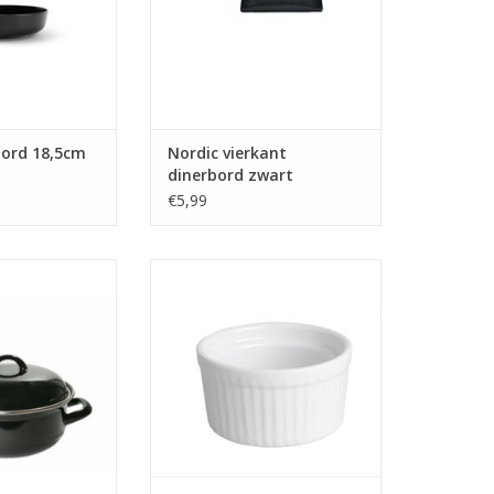
bord 18,5cm
Nordic vierkant
dinerbord zwart
25x25cm
€5,99
lle zwart 28cm
Creme brulee schaaltje 9x5cm
pannen
TOEVOEGEN AAN WINKELWAGEN
N WINKELWAGEN