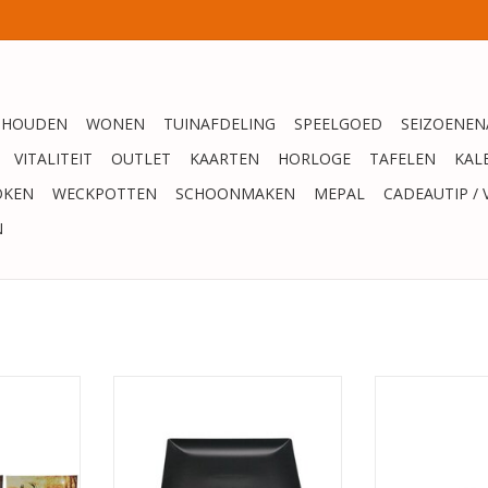
SHOUDEN
WONEN
TUINAFDELING
SPEELGOED
SEIZOENEN
VITALITEIT
OUTLET
KAARTEN
HORLOGE
TAFELEN
KAL
OKEN
WECKPOTTEN
SCHOONMAKEN
MEPAL
CADEAUTIP / 
N
as met 1 led
Nordic vierkant Ontbijtbord
Nordic die
es op timer
18x18cm
TOEVOEGEN AA
in 3 herst
TOEVOEGEN AAN WINKELWAGEN
NKELWAGEN