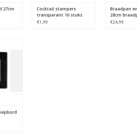
rd 27cm
Cocktail stampers
Braadpan em
transparant 10 stuks
28cm braad
€1,99
€24,99
bord zwart
NKELWAGEN
diepbord