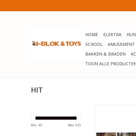
HOME
ELEKTRA
HUI
SCHOOL
AMUSEMENT
BAKKEN & BRADEN
K
TOON ALLE PRODUCTE
HIT
Schilderij Herfst canv
en 30 mini led lampj
40x60cm 2xAA(excl) 
Min: €
0
Max: €
25
dessins
TOEVOEGEN AAN WI