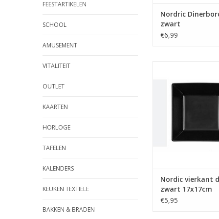
FEESTARTIKELEN
Nordric Dinerbo
zwart
SCHOOL
€6,99
AMUSEMENT
VITALITEIT
Nordic vierkant diep
17x17cm
OUTLET
TOEVOEGEN AAN WI
KAARTEN
HORLOGE
TAFELEN
KALENDERS
Nordic vierkant 
zwart 17x17cm
KEUKEN TEXTIELE
€5,95
BAKKEN & BRADEN