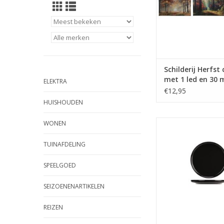
Schilderij Herfst
met 1 led en 30 m
ELEKTRA
lampjes op timer
€12,95
40x60cm 2xAA(exc
HUISHOUDEN
herst dessins
Nordric Dinerbord 
WONEN
TOEVOEGEN AAN WI
TUINAFDELING
SPEELGOED
SEIZOENENARTIKELEN
REIZEN