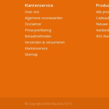
Klantenservice
Produ
Over ons
Alle pro
Algemene voorwaarden
Cadeau
Disclaimer
Nieuwe 
Privacyverklaring
Aanbied
Betaalmethoden
RSS-fee
Verzenden & retourneren
Klantenservice
Sitemap
© Copyright 2026 H-BLOK & TOYS