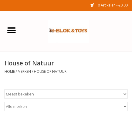
0 Artikelen - €0,00
Home
Elektra
House of Natuur
Huishouden
HOME
/
MERKEN
/
HOUSE OF NATUUR
Wonen
Tuinafdeling
Speelgoed
Seizoenenartikelen