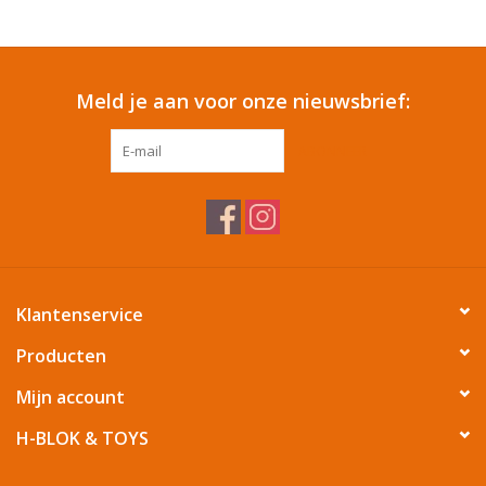
Reizen
Meld je aan voor onze nieuwsbrief:
Feestartikelen
ABONNEER
School
Amusement
Vitaliteit
Klantenservice
OUTLET
Producten
Mijn account
KAARTEN
H-BLOK & TOYS
Horloge