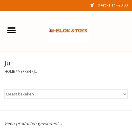
0 Artikelen - €0,00
Home
Elektra
Ju
Huishouden
HOME
/
MERKEN
/
JU
Wonen
Tuinafdeling
Speelgoed
Geen producten gevonden!...
Seizoenenartikelen