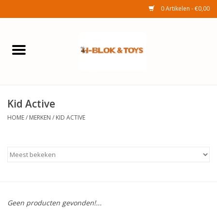
0 Artikelen - €0,00
Home
Elektra
Kid Active
Huishouden
HOME
/
MERKEN
/
KID ACTIVE
Wonen
Tuinafdeling
Speelgoed
Geen producten gevonden!...
Seizoenenartikelen