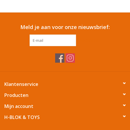
Reizen
Meld je aan voor onze nieuwsbrief:
Feestartikelen
ABONNEER
School
Amusement
Vitaliteit
Klantenservice
OUTLET
Producten
Mijn account
KAARTEN
H-BLOK & TOYS
Horloge