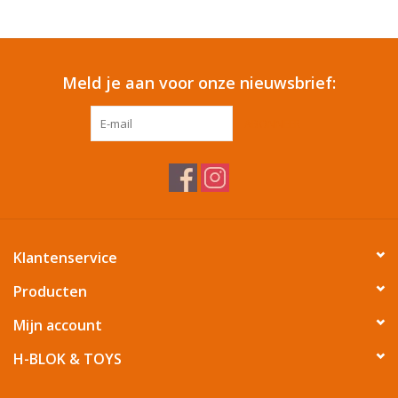
Reizen
Meld je aan voor onze nieuwsbrief:
Feestartikelen
ABONNEER
School
Amusement
Vitaliteit
Klantenservice
OUTLET
Producten
Mijn account
KAARTEN
H-BLOK & TOYS
Horloge