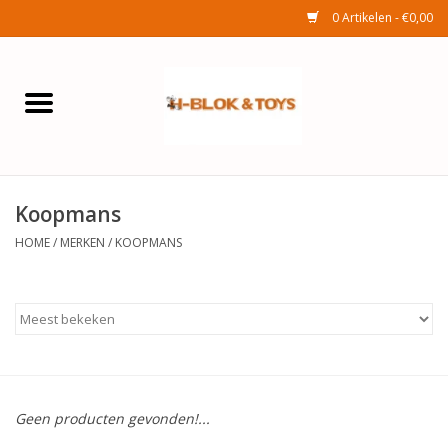
0 Artikelen - €0,00
Home
Elektra
Koopmans
Huishouden
HOME
/
MERKEN
/
KOOPMANS
Wonen
Tuinafdeling
Speelgoed
Geen producten gevonden!...
Seizoenenartikelen