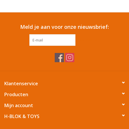
Reizen
Meld je aan voor onze nieuwsbrief:
Feestartikelen
ABONNEER
School
Amusement
Vitaliteit
Klantenservice
OUTLET
Producten
Mijn account
KAARTEN
H-BLOK & TOYS
Horloge