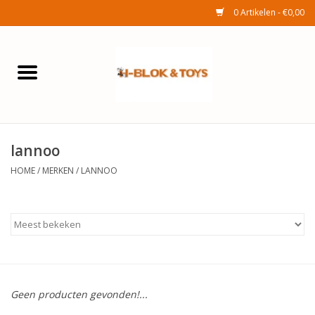
0 Artikelen - €0,00
Home
Elektra
lannoo
Huishouden
HOME
/
MERKEN
/
LANNOO
Wonen
Tuinafdeling
Speelgoed
Geen producten gevonden!...
Seizoenenartikelen