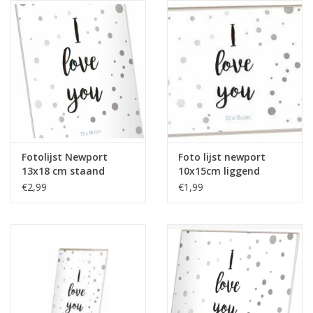
Reizen
Feestartikelen
School
Amusement
Fotolijst Newport
Foto lijst newport
13x18 cm staand
10x15cm liggend
Vitaliteit
€2,99
€1,99
OUTLET
KAARTEN
Horloge