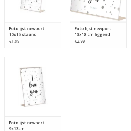
Tafelen
Kalenders
Fotolijst newport
Foto lijst newport
10x15 staand
13x18 cm liggend
€1,99
€2,99
Keuken textiele
Bakken & Braden
Koken
Weckpotten
Schoonmaken
Fotolijst newport
Mepal
9x13cm