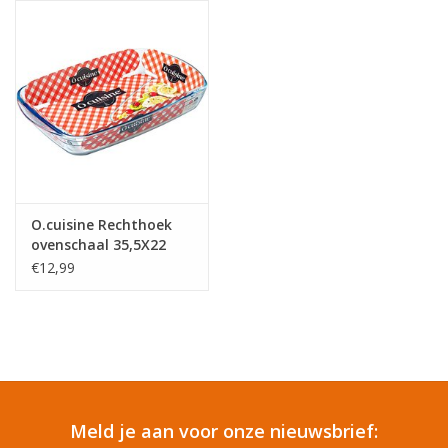
Reizen
Feestartikelen
School
Amusement
O.cuisine Rechthoek
ovenschaal 35,5X22
Vitaliteit
€12,99
OUTLET
KAARTEN
Meld je aan voor onze nieuwsbrief:
Horloge