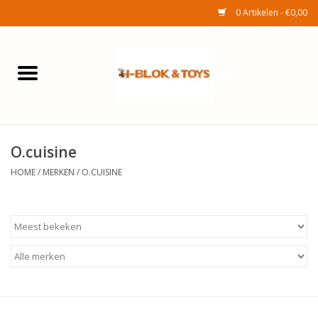
0 Artikelen - €0,00
Home
Elektra
O.cuisine
Huishouden
HOME
/
MERKEN
/
O.CUISINE
Wonen
Tuinafdeling
Speelgoed
Seizoenenartikelen