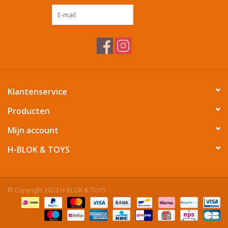
ABONNEER
Tafelen
Kalenders
Keuken textiele
Klantenservice
Bakken & Braden
Producten
Mijn account
Koken
H-BLOK & TOYS
Weckpotten
© Copyright 2026 H-BLOK & TOYS
Schoonmaken
Mepal