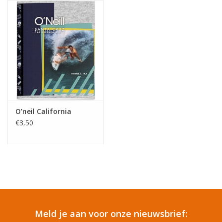
Reizen
Feestartikelen
School
Amusement
O’neil California
€3,50
Vitaliteit
OUTLET
KAARTEN
Meld je aan voor onze nieuwsbrief:
Horloge