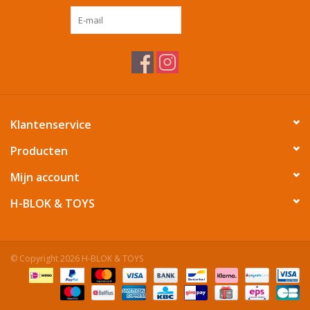
ABONNEER
Tafelen
Kalenders
Keuken textiele
Klantenservice
Bakken & Braden
Producten
Mijn account
Koken
H-BLOK & TOYS
Weckpotten
© Copyright 2026 H-BLOK & TOYS
Schoonmaken
Mepal