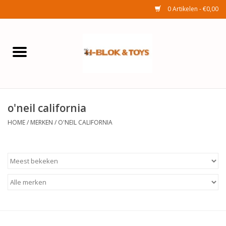
0 Artikelen - €0,00
Home
Elektra
o'neil california
Huishouden
HOME
/
MERKEN
/
O'NEIL CALIFORNIA
Wonen
Tuinafdeling
Speelgoed
Seizoenenartikelen