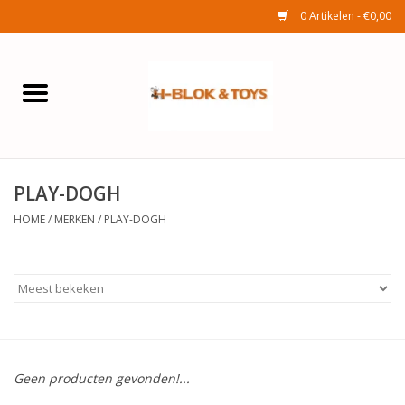
0 Artikelen - €0,00
Home
Elektra
PLAY-DOGH
Huishouden
HOME
/
MERKEN
/
PLAY-DOGH
Wonen
Tuinafdeling
Speelgoed
Geen producten gevonden!...
Seizoenenartikelen