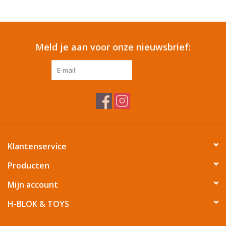
Reizen
Meld je aan voor onze nieuwsbrief:
Feestartikelen
ABONNEER
School
Amusement
Vitaliteit
Klantenservice
OUTLET
Producten
Mijn account
KAARTEN
H-BLOK & TOYS
Horloge