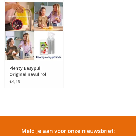
Reizen
Feestartikelen
School
Amusement
Plenty Easypull
Original navul rol
Vitaliteit
€4,19
OUTLET
KAARTEN
Meld je aan voor onze nieuwsbrief:
Horloge