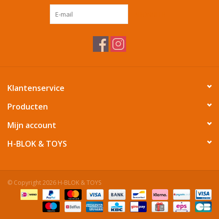
ABONNEER
Tafelen
Kalenders
Keuken textiele
Klantenservice
Bakken & Braden
Producten
Mijn account
Koken
H-BLOK & TOYS
Weckpotten
© Copyright 2026 H-BLOK & TOYS
Schoonmaken
Mepal