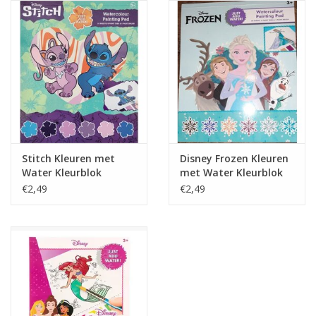
Reizen
Feestartikelen
School
Amusement
Stitch Kleuren met
Disney Frozen Kleuren
Water Kleurblok
met Water Kleurblok
Vitaliteit
€2,49
€2,49
OUTLET
KAARTEN
Horloge