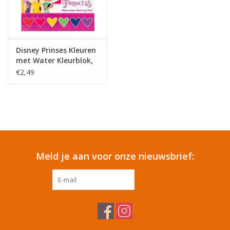
Tafelen
Kalenders
Disney Prinses Kleuren
met Water Kleurblok,
27dlg.
€2,49
Keuken textiele
Bakken & Braden
Koken
Meld je aan voor onze nieuwsbrief:
Weckpotten
ABONNEER
Schoonmaken
Mepal