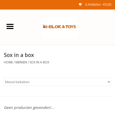
0 Artikelen - €0,00
Home
Elektra
Sox in a box
Huishouden
HOME
/
MERKEN
/
SOX IN A BOX
Wonen
Tuinafdeling
Speelgoed
Geen producten gevonden!...
Seizoenenartikelen