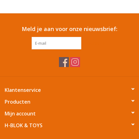
Reizen
Meld je aan voor onze nieuwsbrief:
Feestartikelen
ABONNEER
School
Amusement
Vitaliteit
Klantenservice
OUTLET
Producten
Mijn account
KAARTEN
H-BLOK & TOYS
Horloge