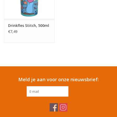
Tafelen
Kalenders
Drinkfles Stitch, 500ml
€7,49
Keuken textiele
Bakken & Braden
Koken
Meld je aan voor onze nieuwsbrief:
Weckpotten
ABONNEER
Schoonmaken
Mepal