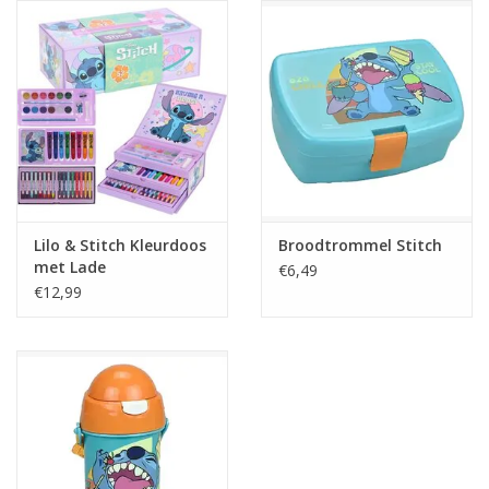
Reizen
Feestartikelen
School
Amusement
Lilo & Stitch Kleurdoos
Broodtrommel Stitch
met Lade
€6,49
Vitaliteit
€12,99
OUTLET
KAARTEN
Horloge