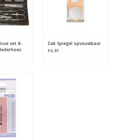
cue set 8-
Zak Spiegel opvouwbaar
e lederhoes
€4,49
ter 4-zijdig
N WINKELWAGEN