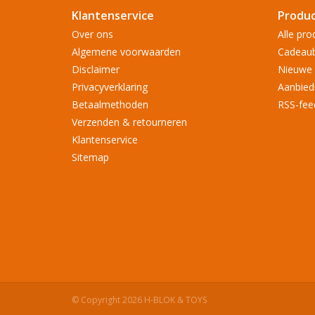
Klantenservice
Produ
Over ons
Alle pro
Algemene voorwaarden
Cadeau
Disclaimer
Nieuwe 
Privacyverklaring
Aanbied
Betaalmethoden
RSS-fee
Verzenden & retourneren
Klantenservice
Sitemap
© Copyright 2026 H-BLOK & TOYS