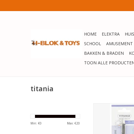
HOME
ELEKTRA
HUI
SCHOOL
AMUSEMENT
BAKKEN & BRADEN
K
TOON ALLE PRODUCTE
titania
Titania Teennagelsc
TOEVOEGEN AAN WI
Min: €
0
Max: €
20