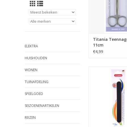
Titania Teennag
11cm
ELEKTRA
€4,99
HUISHOUDEN
Nagelvijl dubbel
WONEN
TOEVOEGEN AAN WI
TUINAFDELING
SPEELGOED
SEIZOENENARTIKELEN
REIZEN