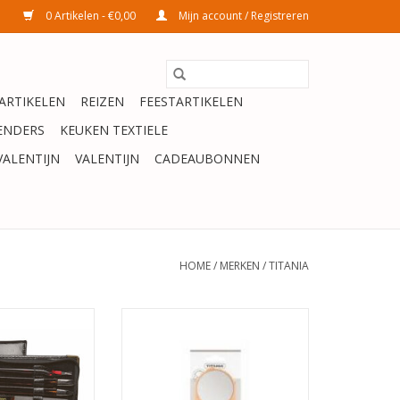
0 Artikelen - €0,00
Mijn account / Registreren
ARTIKELEN
REIZEN
FEESTARTIKELEN
ENDERS
KEUKEN TEXTIELE
VALENTIJN
VALENTIJN
CADEAUBONNEN
HOME
/
MERKEN
/
TITANIA
et 8-delig in luxe
Zak Spiegel opvouwbaar
rhoes
TOEVOEGEN AAN WINKELWAGEN
N WINKELWAGEN