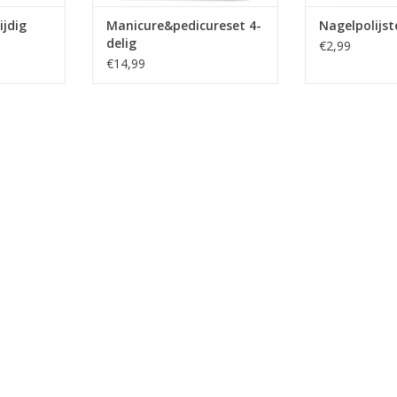
ijdig
Manicure&pedicureset 4-
Nagelpolijste
delig
€2,99
€14,99