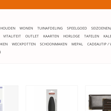
SHOUDEN
WONEN
TUINAFDELING
SPEELGOED
SEIZOENEN
VITALITEIT
OUTLET
KAARTEN
HORLOGE
TAFELEN
KAL
OKEN
WECKPOTTEN
SCHOONMAKEN
MEPAL
CADEAUTIP / 
N
haar 11cm
Voetvijl
Titania Manicue s
lede
NKELWAGEN
TOEVOEGEN AAN WINKELWAGEN
TOEVOEGEN AA