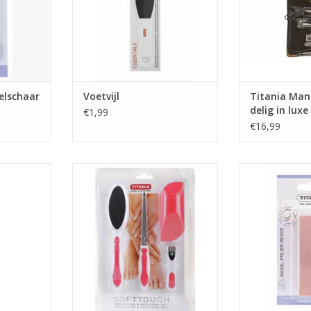
elschaar
Voetvijl
Titania Mani
delig in lux
€1,99
€16,99
zijdig
Manicure&pedicureset 4-delig
Nagelpolijs
NKELWAGEN
TOEVOEGEN AAN WINKELWAGEN
TOEVOEGEN AA