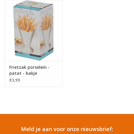
Reizen
Feestartikelen
School
Amusement
Frietzak porselein -
patat - bakje
Vitaliteit
€3,99
OUTLET
KAARTEN
Meld je aan voor onze nieuwsbrief:
Horloge