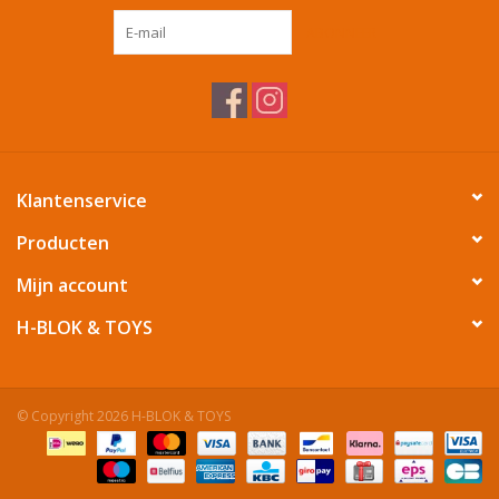
ABONNEER
Tafelen
Kalenders
Keuken textiele
Klantenservice
Bakken & Braden
Producten
Mijn account
Koken
H-BLOK & TOYS
Weckpotten
© Copyright 2026 H-BLOK & TOYS
Schoonmaken
Mepal