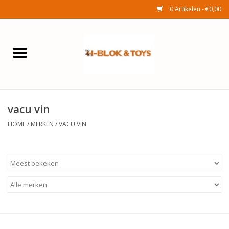
0 Artikelen - €0,00
Home
Elektra
vacu vin
Huishouden
HOME
/
MERKEN
/
VACU VIN
Wonen
Tuinafdeling
Speelgoed
Seizoenenartikelen