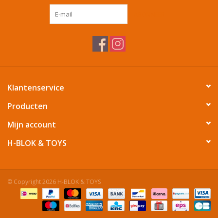
ABONNEER
Tafelen
Kalenders
Keuken textiele
Klantenservice
Bakken & Braden
Producten
Mijn account
Koken
H-BLOK & TOYS
Weckpotten
© Copyright 2026 H-BLOK & TOYS
Schoonmaken
Mepal