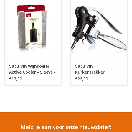
Reizen
Feestartikelen
School
Amusement
Vacu Vin Wijnkoeler
Vacu Vin
Active Cooler - Sleeve -
Kurkentrekker |
Platinum
Hefboom | Zwart
Vitaliteit
€13,90
€26,99
OUTLET
KAARTEN
Meld je aan voor onze nieuwsbrief:
Horloge