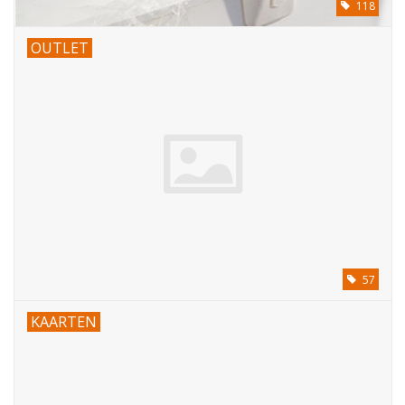
118
OUTLET
57
KAARTEN