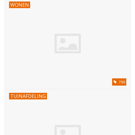
WONEN
Tafelen
Kalenders
Keuken textiele
Bakken & Braden
Koken
799
TUINAFDELING
Weckpotten
Schoonmaken
Mepal