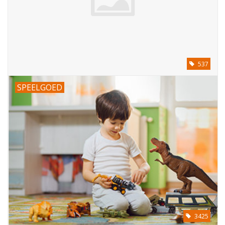
Cadeautip / Valentijn
Valentijn
537
Cadeaubonnen
SPEELGOED
Toon alle producten
3425