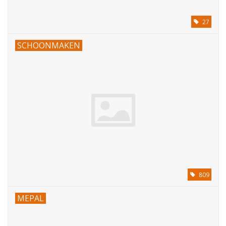
27
SCHOONMAKEN
809
MEPAL