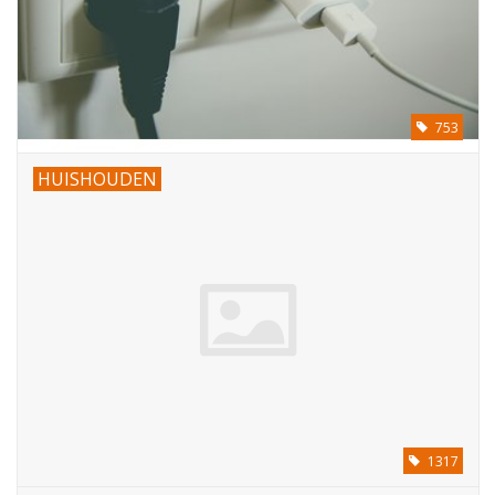
Reizen
Feestartikelen
753
School
HUISHOUDEN
Amusement
Vitaliteit
OUTLET
KAARTEN
1317
Horloge