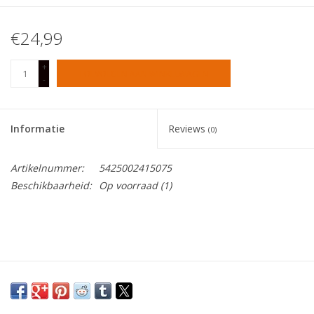
Tafelen
€24,99
+
Kalenders
TOEVOEGEN AAN WINKELWAGEN
-
Keuken textiele
Informatie
Reviews
(0)
Bakken & Braden
Artikelnummer:
5425002415075
Beschikbaarheid:
Op voorraad
(1)
Koken
Weckpotten
Schoonmaken
Mepal