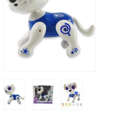
Reizen
Feestartikelen
School
Amusement
Vitaliteit
OUTLET
KAARTEN
Horloge