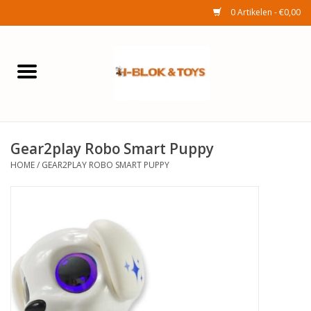
0 Artikelen - €0,00
Home
Elektra
Gear2play Robo Smart Puppy
Huishouden
HOME
/
GEAR2PLAY ROBO SMART PUPPY
Wonen
Tuinafdeling
Speelgoed
Seizoenenartikelen