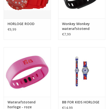
Tafelen
Kalenders
HORLOGE ROOD
Wonkey Monkey
waterafstotend
€9,99
horloge - zwart
€7,99
Keuken textiele
Bakken & Braden
Koken
Weckpotten
Schoonmaken
Waterafstotend
BB FOR KIDS HORLOGE
Mepal
horloge - roze
€14,99