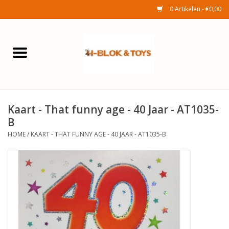
0 Artikelen - €0,00
Home
Elektra
Kaart - That funny age - 40 Jaar - AT1035-
Huishouden
B
HOME
/
KAART - THAT FUNNY AGE - 40 JAAR - AT1035-B
Wonen
Tuinafdeling
Speelgoed
Seizoenenartikelen