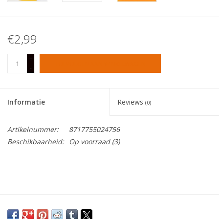
Tafelen
€2,99
Kalenders
+
TOEVOEGEN AAN WINKELWAGEN
-
Keuken textiele
Informatie
Reviews
Bakken & Braden
(0)
Artikelnummer:
8717755024756
Koken
Beschikbaarheid:
Op voorraad
(3)
Weckpotten
Schoonmaken
Mepal