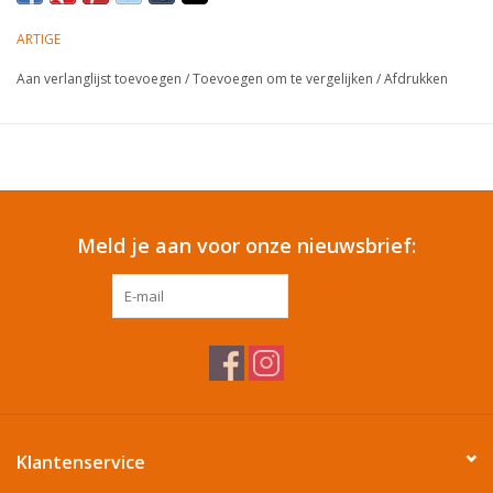
ARTIGE
Cadeautip / Valentijn
Aan verlanglijst toevoegen
/
Toevoegen om te vergelijken
/
Afdrukken
Valentijn
Cadeaubonnen
Toon alle producten
Meld je aan voor onze nieuwsbrief:
ABONNEER
Klantenservice