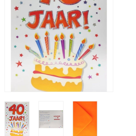
Reizen
Feestartikelen
School
Amusement
Vitaliteit
OUTLET
KAARTEN
Horloge