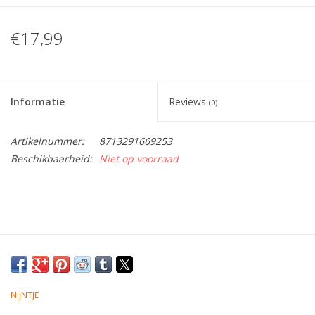
Tafelen
€17,99
Kalenders
Informatie
Reviews
(0)
Keuken textiele
Artikelnummer:
8713291669253
Bakken & Braden
Beschikbaarheid:
Niet op voorraad
Koken
Weckpotten
Schoonmaken
NIJNTJE
Mepal