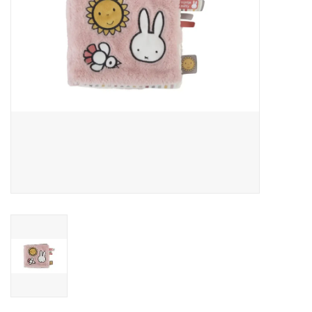
Reizen
Feestartikelen
School
Amusement
Vitaliteit
OUTLET
KAARTEN
Horloge