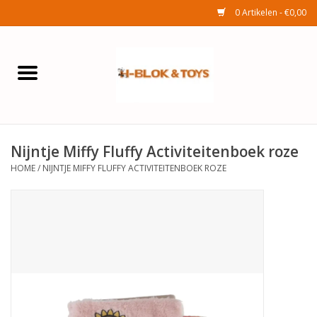
0 Artikelen - €0,00
Home
Elektra
Nijntje Miffy Fluffy Activiteitenboek roze
Huishouden
HOME
/
NIJNTJE MIFFY FLUFFY ACTIVITEITENBOEK ROZE
Wonen
Tuinafdeling
Speelgoed
Seizoenenartikelen