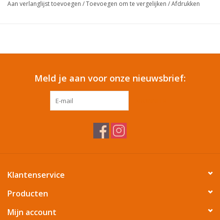
Aan verlanglijst toevoegen
/
Toevoegen om te vergelijken
/
Afdrukken
Cadeautip / Valentijn
Valentijn
Cadeaubonnen
Meld je aan voor onze nieuwsbrief:
ABONNEER
Toon alle producten
Klantenservice
Producten
Mijn account