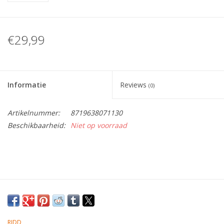
Tafelen
€29,99
Kalenders
Keuken textiele
Informatie
Reviews
(0)
Bakken & Braden
Artikelnummer:
8719638071130
Beschikbaarheid:
Niet op voorraad
Koken
Weckpotten
Schoonmaken
Mepal
RIDD