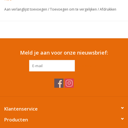
Aan verlanglijst toevoegen
/
Toevoegen om te vergelijken
/
Afdrukken
Cadeautip / Valentijn
Valentijn
Cadeaubonnen
Meld je aan voor onze nieuwsbrief:
Toon alle producten
ABONNEER
Klantenservice
Producten