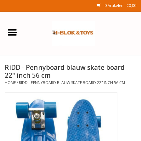
0 Artikelen - €0,00
Home
Elektra
RiDD - Pennyboard blauw skate board
Huishouden
22" inch 56 cm
HOME
/
RIDD - PENNYBOARD BLAUW SKATE BOARD 22" INCH 56 CM
Wonen
Tuinafdeling
Speelgoed
Seizoenenartikelen