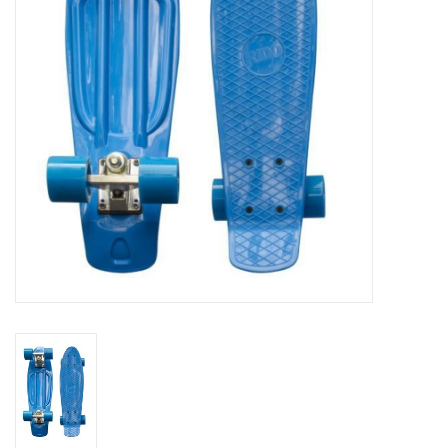
Reizen
Feestartikelen
School
Amusement
Vitaliteit
OUTLET
KAARTEN
Horloge